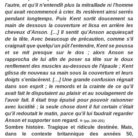
l'autre, et qu'il n'entendît plus la mitraillade ni l'homme
qui avait recommencé à crier. Ils restèrent ainsi serrés
pendant longtemps. Puis Kent sortit doucement sa
main de dessous la couverture et lissa en arrière les
cheveux d'Anson. […] Il sentit qu'Anson acquiesçait
de la tête. Avec beaucoup de précaution, comme s'il
craignait que quelqu'un pût l'entendre, Kent se poussa
et se mit presque sur le dos ; alors Anson se
rapprocha de lui afin de poser sa tête sur le doux
renflement des muscles au-dessous de l'épaule ; Kent
glissa de nouveau sa main sous la couverture et leurs
doigts s'enlacèrent. […] Une grande confusion régnait
dans son esprit ; le remords et la crainte de ce qu'il
avait fait le disputaient au plaisir et au soulagement de
l'avoir fait. Il était trop épuisé pour pouvoir raisonner
avec lucidité ; la seule chose dont il fut certain c'était
qu'il redoutait le matin, parce qu'il lui faudrait regarder
Anson et supporter son regard.
»
(pp. 200-201)
Sombre histoire. Tragique et ridicule destinée. Mais,
dans le contexte britannique des années 50,