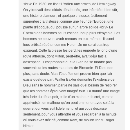
<br /> En 1930, on lisait L'Adieu aux armes, de Hemingway.
On y trouvait des soldats désabusés, une infirmière bien sûr,
une histoire d'amour ; et quelque tristesse, facilement
supportée : la tristesse, comme une fleur de l'Europe, une
plante d'époque, qui pousse sur un arbre solide.<br /> Le
Chemin des hommes seuls est beaucoup plus effroyable. Les
hommes ne peuvent avoir recours en eux-mêmes. Ils sont
tous prêts à répéter comme Helen: Je ne serai pas trop
exigeant. Cette faiblesse les perd, les emporte le long d'une
route affreuse, dont Milton, peut-être, avait déjà fait la
description. Il est probable que le Bien ne se montre pas
souvent sur les routes maudites de Birmanie. Et Dieu non
plus, sans doute. Mais l'étouffement prouve bien que l'air
existe quelque part. Walter Baxter démontre l'existence de
Dieu sans le nommer, par je ne sais quel besoin de respirer
que les hommes éprouvent malgré tout. Il a donné une image
très forte du désespoir, celle d'un malheur discret, comme
apprivoisé : un malheur qu'on peut emmener avec soi à la
guerre, qui vous suit fidèlement ; et qui vous dépasse
seulement, pour vous attendre et vous regarder, à la minute
où vous avez décidé, comme Kent, de mourir.<br /> Roger
Nimier