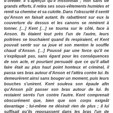
d'oreiller. Il s'aperçut qu'il frissonnait ; non sans de
grands efforts, il retira ses sous-vêtements humides et
remit sa chemise et sa culotte. Dans l'obscurité il sentit
qu'Anson en faisait autant. Ils rabattirent sur eux la
couverture du dessus et les canons se remirent à
tonner. […] Kent […] se tourna sur le côté, face à
Anson. Ils étaient tout près l'un de l'autre, leurs
poitrines se touchaient quand ils respiraient, et Kent
pouvait sentir sur sa joue et son menton le souffle
chaud d'Anson. […] Poussé par une force qu'il ne
s'expliquait pas, sans égard pour les conséquences
de son acte, et pourtant persuadé que ce qu'il allait
faire était au plus haut point honteux et criminel, il
passa ses bras autour d'Anson et l'attira contre lui. Ils
demeurèrent ainsi sans bouger un moment, puis leurs
bouches s'unirent. Kent souleva son épaule afin
qu'Anson pût passer son bras autour de lui. Ils
restaient serrés l'un contre l'autre. Kent comprenait
obscurément que, bien que son corps exigeât
davantage ; lui-même ne désirait rien de plus ; il lui
suffisait qu'ils reposassent dans les bras l'un de