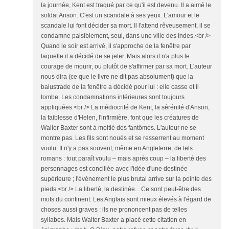
la journée, Kent est traqué par ce qu'il est devenu. Il a aimé le
soldat Anson. C'est un scandale à ses yeux. L'amour et le
scandale lui font décider sa mort. Il l'attend rêveusement, il se
condamne paisiblement, seul, dans une ville des Indes.<br />
Quand le soir est arrivé, il s'approche de la fenêtre par
laquelle il a décidé de se jeter. Mais alors il n'a plus le
courage de mourir, ou plutôt de s'affirmer par sa mort. L'auteur
nous dira (ce que le livre ne dit pas absolument) que la
balustrade de la fenêtre a décidé pour lui : elle casse et il
tombe. Les condamnations intérieures sont toujours
appliquées.<br /> La médiocrité de Kent, la sérénité d'Anson,
la faiblesse d'Helen, l'infirmière, font que les créatures de
Waller Baxter sont à moitié des fantômes. L'auteur ne se
montre pas. Les fils sont noués et se resserrent au moment
voulu. Il n'y a pas souvent, même en Angleterre, de tels
romans : tout paraît voulu – mais après coup – la liberté des
personnages est conciliée avec l'idée d'une destinée
supérieure ; l'événement le plus brutal arrive sur la pointe des
pieds.<br /> La liberté, la destinée... Ce sont peut-être des
mots du continent. Les Anglais sont mieux élevés à l'égard de
choses aussi graves : ils ne prononcent pas de telles
syllabes. Mais Walter Baxter a placé cette citation en