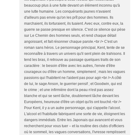
beaucoup plus à une fuite devant un élément inconnu qu'à
une lutte humaine. Les conquérants jaunes n'avaient
d'ailleurs pas envie qu'on les prît pour des hommes. Ils
marchaient, ils torturaient, ils tuaient. Avec eux, contre eux, la
guerre se passe presque en silence. C'est ce silence qui pèse
sur Le Chemin des hommes seuls, et rend chaque détail
angoissant, et fait résonner chaque parole.<br /> C'est un
roman sans héros. Le personnage principal, Kent, tente de se
reconnaître à travers un univers qu'il sent plein de trahisons. Il
tend les bras, il retrouve au passage quelques traits de son
caractère : le besoin d'être avec les autres, l'envie d'être
courageux ou d'être un homme, simplement ; mais les vagues
passions qui l'habitent ne l'aident pas pour agir.<br /> A côté
de lui, le sage Anson, le guerrier pensif ; et Goodwin, qui est
le crime ; et une infirmière dont la peau n'est pas assez
blanche et qui se sent lâche, doublement lâche devant les
Européens, heureuse d'être un objet qu'ils ont touché.<br />
Pour Kent, il y a un autre personnage, qui s'appelle l'alcool.
L'alcool et l'habitude fabriquent une sorte de vie, éloignent les
dangers immédiats. Entre les Japonais qui avancent et vous
recherchent pour vous tuer – et la routine des clubs d'officiers
où le sommeil, les vagues conversations, l'ivresse remplissent