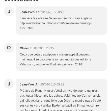
J
Jean-Yves Alt
23/06/2015 20:42
Lien vers les éditions Valancourt (éditions en anglais) :
http://www.valancourtbooks.com/look-down-in-mercy-
1951.html
O
Olivier
23/06/2015 20:35
Ceux que cette description a mis en appétit peuvent
maintenant se procurer le roman auprès des éditions
Valancourt, lesquelles l'ont réimprimé en 2014.
J
Jean-Yves Alt
25/04/2015 09:22
Préface de Roger Nimier : Voici un livre de guerre qui n'est
pas tout à fait comme les autres. Voici l'œuvre d'un romancier
catholique, dans laquelle le bon Dieu ne montre pas très bien
ses cartes.<br /> Walter Baxter se battit en Birmanie, contre
les Japonais. Il participa à cette retraite qui ressemblait