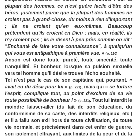
plupart des hommes, ce n'est guère facile d'être des
héros, justement parce que la plupart des hommes ne
croient pas à grand-chose, du moins à rien d'important
; ils ne croient qu'en eux-mêmes. Beaucoup
prétendent qu'ils croient en Dieu : mais, en réalité, ils
n'y croient pas ; ils le disent à peu près comme on dit :
"Enchanté de faire votre connaissance", à quelqu'un
qui vous est antipathique à première vue.
»
(p. 220)
Anson est donc toute pureté, toute sincérité, toute
tranquillité. Et bonheur, lorsque sa pulsion sexuelle
vers tel homme qu'il désire trouve l'écho souhaité.
Tel n'est pas le cas de son capitaine qui, pourtant, «
avait eu du désir pour lui
»
, mais qui «
se torture
(p. 221)
l'esprit, complique tout, au point d'exclure de sa vie
toute possibilité de bonheur !
»
. Tout lui interdit le
(p. 221
)
moindre laisser-aller (du fait de son éducation, du
conformisme de sa caste, des interdits religieux, etc.)
et il a fallu son exil hors de toute civilisation, de toute
vie normale, et précisément dans cet enfer de guerre,
son isolement effrayant, aux limites de la peur et de la