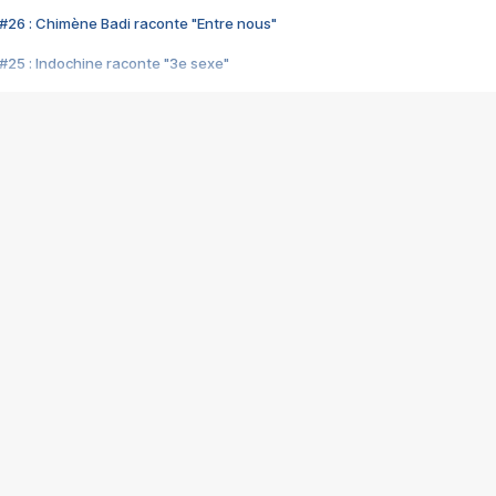
#26 : Chimène Badi raconte "Entre nous"
#25 : Indochine raconte "3e sexe"
#24 : Zaho raconte "C'est chelou"
#23 : Patrick Bruel raconte "Au café des délices"
#22 : Kyo raconte "Le chemin"
#21 : Nolwenn Leroy raconte "Cassé"
#20 : Patrick Hernandez raconte "Born to be alive"
#19 : Lorie raconte "Près de moi"
#18 : Michael Jones raconte "A nos actes manqués" (avec Jean-Jacque
#17 : Khaled raconte "Aïcha"
#16 : Corneille raconte "Parce qu'on vient de loin"
#15 : Indochine raconte "L'aventurier"