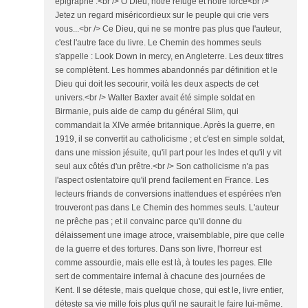
épigraphe :<br /> O Dieu, notre refuge et notre force<br />
Jetez un regard miséricordieux sur le peuple qui crie vers
vous...<br /> Ce Dieu, qui ne se montre pas plus que l'auteur,
c'est l'autre face du livre. Le Chemin des hommes seuls
s'appelle : Look Down in mercy, en Angleterre. Les deux titres
se complètent. Les hommes abandonnés par définition et le
Dieu qui doit les secourir, voilà les deux aspects de cet
univers.<br /> Walter Baxter avait été simple soldat en
Birmanie, puis aide de camp du général Slim, qui
commandait la XIVe armée britannique. Après la guerre, en
1919, il se convertit au catholicisme ; et c'est en simple soldat,
dans une mission jésuite, qu'il part pour les Indes et qu'il y vit
seul aux côtés d'un prêtre.<br /> Son catholicisme n'a pas
l'aspect ostentatoire qu'il prend facilement en France. Les
lecteurs friands de conversions inattendues et espérées n'en
trouveront pas dans Le Chemin des hommes seuls. L'auteur
ne prêche pas ; et il convainc parce qu'il donne du
délaissement une image atroce, vraisemblable, pire que celle
de la guerre et des tortures. Dans son livre, l'horreur est
comme assourdie, mais elle est là, à toutes les pages. Elle
sert de commentaire infernal à chacune des journées de
Kent. Il se déteste, mais quelque chose, qui est le, livre entier,
déteste sa vie mille fois plus qu'il ne saurait le faire lui-même.