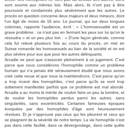
sont soumis aux mêmes lois. Mais alors, ils n'ont pas à être
poursuivis et condamnés plus sévèrement que les autres. Le
procès en question concerne deux majeurs et deux mineurs, dont
l'un âgé de moins de 16 ans. Le journal, qui sur deux longues
colonnes, rapporte l'audience, écrit : « L'homosexualité est un
grave problème : ce n'est pas en fermant les yeux sur lui qu'on le
résoudra » et un peu plus loin : « D'une façon générale, comme
cela fut relevé plusieurs fois au cours du procès, on met en
Suisse romande les homosexuels au ban de la société et on est
plus sévère pour eux que pour les autres délinquants.
Arcadie ne peut que s'associer pleinement à ce jugement. C'est
parce que nous considérons l'homophilie comme un problème
humain qui n'a jamais été sérieusement étudié que nous avons
créé cette revue et que nous la maintiendrons. C'est parce qu'on
a trop ricané des homophiles, c'est parce qu'ils se sont trop
sottement manifestés parfois que ce problème est mal abordé.
Arcadie a au moins le mérite de vouloir faire un peu la lumière, et
de vouloir les homophiles perdus parmi les autres, sans
singularités, sans excentricités. Certaines fameuses époques
évoquées par des homophiles d'âge sont heureusement
révolues. Et je n'approuve pas ceux qui les pleurent et ceux qui
se plaignent de la sévérité de notre temps. La vie homophile n'est
pas dans cette facilité, dans ce dévergondage, dans cette quête