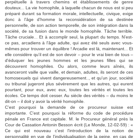
perpétuelle à travers chemins et établissements de genre
douteux... La vie homophile, à laquelle chacun de nous est si peu
préparé durant sa formation morale, intellectuelle, civique, exige
donc à l'âge d'homme la reconsidération de sa destinée
personnelle, de son action temporelle, de son intégration dans la
société, de sa fusion dans le monde homophile. Tâche terrible.
Tâche cruciale... Et à accomplir seul, la plupart du temps. N'est-
ce pas, arcadiens à l'âge adulte, qui avez été seuls avec vous-
mêmes pour trouver un équilibre ! Arcadie est là, maintenant... Et
elle considère qu'il est de son devoir – pour le vrai bien de tous –
d'éduquer les jeunes hommes et les jeunes filles qui se
découvrent homophiles. Ou alors, comme leurs aînés, ils
avanceront vaille que vaille, et demain, adultes, ils seront de ces
homosexuels qui vivent dangereusement.., et qu'un jour, société
ou tribunal jugeront plus sévèrement que les autres, qui eurent
pourtant, pour eux, avec eux, toutes les vérités et toutes les
écoles. Ce temps doit cesser. Au siècle des vérités – du moins le
dit-on – il doit y avoir la vérité homophile.
C'est pourquoi la demande de ce procureur suisse est
importante. C'est pourquoi la réforme du code de procédure
pénale en France est capitale. M. le Procureur général près la
Cour de Cassation Antonin Besson écrit (Le Monde, 12-02-59) : «
Ce qui est nouveau c'est l'introduction de la notion de
personnalité en vue de l'individualisation de la peine, en cas de