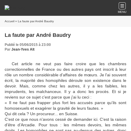
MENU
Accueil
» La faute par André Baudry
La faute par André Baudry
Publié le 05/06/2015 à 23:00
Par
Jean-Yves Alt
Cet article ne veut pas faire croire que les chambres
correctionnelles de France ou des autres pays ont inscrit à leur
rôle un nombre considérable d'affaires de mœurs. Je l'ai souvent
écrit, la majorité des homophiles déroule son existence dans le
devoir. Mais, comme chez les autres, il y a les faibles, les
imprudents, les malchanceux. Il y a donc les procès. Et si je
reviens sur ce sujet c'est parce que j'ai lu ceci :
« Il ne faut pas frapper plus fort les accusés parce qu'ils sont
homosexuels et exagérer la gravité de leurs fautes. »
Qui dit cela ? Un procureur... en Suisse.
C'est ce que nous n'avons cessé de demander ici. C'est la raison
d'être d'Arcadie. Pour tous : les mêmes devoirs, les mêmes
droits. Les homophiles ne sont pas au-dessus des autres, donc