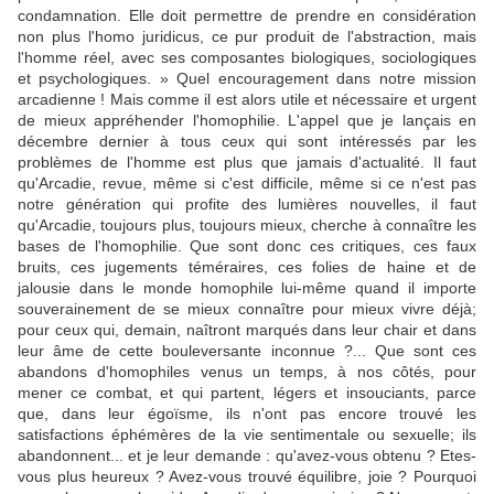
condamnation. Elle doit permettre de prendre en considération
non plus l'homo juridicus, ce pur produit de l'abstraction, mais
l'homme réel, avec ses composantes biologiques, sociologiques
et psychologiques. » Quel encouragement dans notre mission
arcadienne ! Mais comme il est alors utile et nécessaire et urgent
de mieux appréhender l'homophilie. L'appel que je lançais en
décembre dernier à tous ceux qui sont intéressés par les
problèmes de l'homme est plus que jamais d'actualité. Il faut
qu'Arcadie, revue, même si c'est difficile, même si ce n'est pas
notre génération qui profite des lumières nouvelles, il faut
qu'Arcadie, toujours plus, toujours mieux, cherche à connaître les
bases de l'homophilie. Que sont donc ces critiques, ces faux
bruits, ces jugements téméraires, ces folies de haine et de
jalousie dans le monde homophile lui-même quand il importe
souverainement de se mieux connaître pour mieux vivre déjà;
pour ceux qui, demain, naîtront marqués dans leur chair et dans
leur âme de cette bouleversante inconnue ?... Que sont ces
abandons d'homophiles venus un temps, à nos côtés, pour
mener ce combat, et qui partent, légers et insouciants, parce
que, dans leur égoïsme, ils n'ont pas encore trouvé les
satisfactions éphémères de la vie sentimentale ou sexuelle; ils
abandonnent... et je leur demande : qu'avez-vous obtenu ? Etes-
vous plus heureux ? Avez-vous trouvé équilibre, joie ? Pourquoi