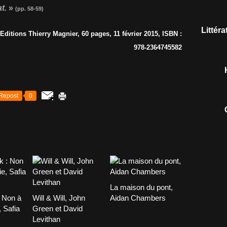
t.
»
(pp. 58-59)
Littér
ditions Thierry Magnier, 60 pages, 11 février 2015, ISBN :
978-2364745582
Repost
0
La maison du pont,
: Non à
Will & Will, John
Aidan Chambers
 Safia
Green et David
Levithan