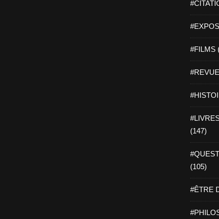
#CITATI
#EXPOSI
#FILMS 
#REVUE 
#HISTOI
#LIVRES 
(147)
#QUEST
(105)
#ÊTRE D
#PHILOS