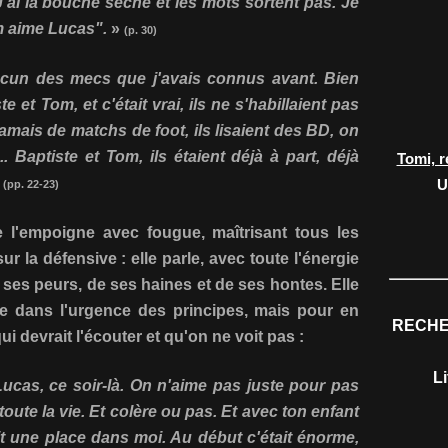
'ai la bouche sèche et les mots sortent pas. Je
m aime Lucas".
»
(p. 30)
aucun des mecs que j'avais connus avant. Bien
te et Tom, et c'était vrai, ils ne s'habillaient pas
amais de matchs de foot, ils lisaient des BD, on
. Baptiste et Tom, ils étaient déjà à part, déjà
Tomi, r
»
U
(pp. 22-23)
 l'empoigne avec fougue, maîtrisant tous les
sur la défensive : elle parle, avec toute l'énergie
 ses peurs, de ses haines et de ses hontes. Elle
te dans l'urgence des principes, mais pour en
RECHE
ui devrait l'écouter et qu'on ne voit pas :
L
Lucas, ce soir-là. On n'aime pas juste pour pas
toute la vie. Et colère ou pas. Et avec ton enfant
 fait une place dans moi. Au début c'était énorme,