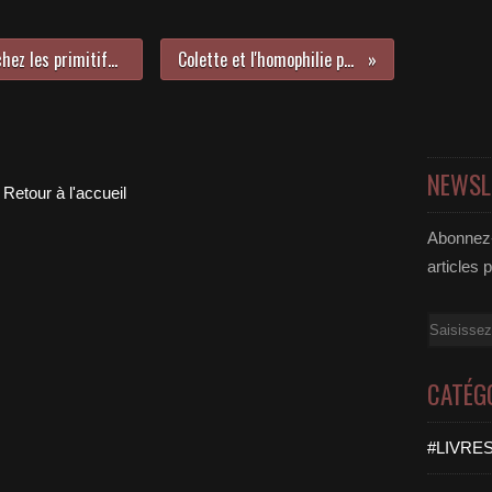
Valeur religieuse de l'homophilie chez les primitifs par Jean-Louis Verger
Colette et l'homophilie par René Soral
NEWSL
Retour à l'accueil
Abonnez-
articles 
Email
CATÉG
#LIVRES