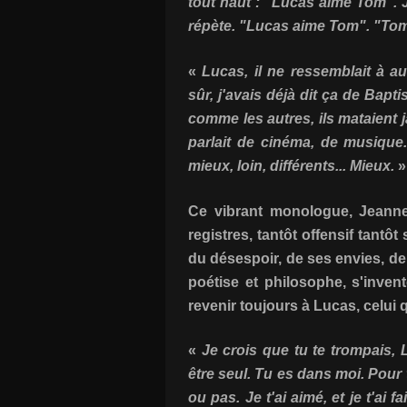
tout haut : "Lucas aime Tom". J
répète. "Lucas aime Tom". "To
«
Lucas, il ne ressemblait à 
sûr, j'avais déjà dit ça de Baptis
comme les autres, ils mataient j
parlait de cinéma, de musique..
mieux, loin, différents... Mieux.
Ce vibrant monologue, Jeanne
registres, tantôt offensif tantôt 
du désespoir, de ses envies, de
poétise et philosophe, s'inven
revenir toujours à Lucas, celui q
«
Je crois que tu te trompais, 
être seul. Tu es dans moi. Pour 
ou pas. Je t'ai aimé, et je t'ai