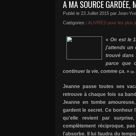
A MA SOURCE GARDÉE, 
Publié le
23 Juillet 2015
par Jean-Yve
Catégories :
#LIVRES pour les plus j
«
On est le 
j'attends un 
trouvé dans l
parce que c
continuer la vie, comme ça.
»
(p.
Jeanne passe toutes ses vaca
retrouve à chaque fois sa band
Jeanne en tombe amoureuse, 
gardent le secret. Ce bonheur l'
qu'elle revient par surpri
complètement réciproque, pas 
l'absorbe. Il lui faudra du temp