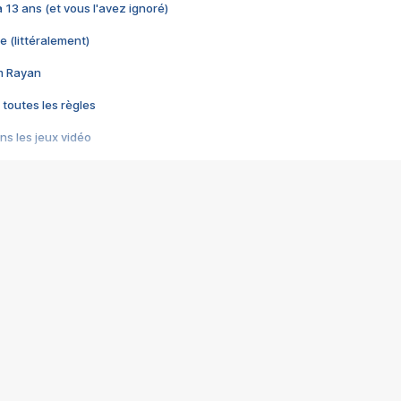
 a 13 ans (et vous l'avez ignoré)
e (littéralement)
im Rayan
 toutes les règles
s les jeux vidéo
us choquant de Rockstar ? - Le scandale BULLY
e plus moche de Steam
du RÊVE tourne au CAUCHEMAR
pendant 8 heures
it… à tort
umiliés par un jeu vidéo
ire - Final Fantasy 8
ti un empire - Age of Empires