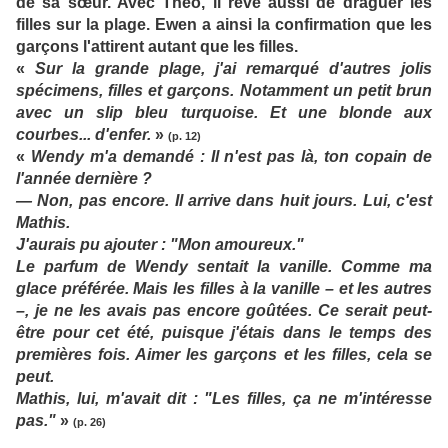
de sa sœur. Avec Théo, il rêve aussi de draguer les
filles sur la plage. Ewen a ainsi la confirmation que les
garçons l'attirent autant que les filles.
«
Sur la grande plage, j'ai remarqué d'autres jolis
spécimens, filles et garçons. Notamment un petit brun
avec un slip bleu turquoise. Et une blonde aux
courbes... d'enfer.
»
(p. 12)
«
Wendy m'a demandé : Il n'est pas là, ton copain de
l'année dernière ?
— Non, pas encore. Il arrive dans huit jours. Lui, c'est
Mathis.
J'aurais pu ajouter : "Mon amoureux."
Le parfum de Wendy sentait la vanille. Comme ma
glace préférée. Mais les filles à la vanille – et les autres
–, je ne les avais pas encore goûtées. Ce serait peut-
être pour cet été, puisque j'étais dans le temps des
premières fois. Aimer les garçons et les filles, cela se
peut.
Mathis, lui, m'avait dit : "Les filles, ça ne m'intéresse
pas."
»
(p. 26)