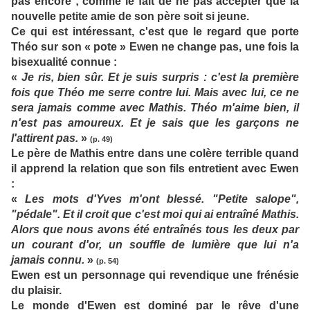
pas encore ; comme le fait de ne pas accepter que la
nouvelle petite amie de son père soit si jeune.
Ce qui est intéressant, c'est que le regard que porte
Théo sur son « pote » Ewen ne change pas, une fois la
bisexualité connue :
«
Je ris, bien sûr. Et je suis surpris : c'est la première
fois que Théo me serre contre lui. Mais avec lui, ce ne
sera jamais comme avec Mathis. Théo m'aime bien, il
n'est pas amoureux. Et je sais que les garçons ne
l'attirent pas.
»
(p. 49)
Le père de Mathis entre dans une colère terrible quand
il apprend la relation que son fils entretient avec Ewen
:
«
Les mots d'Yves m'ont blessé. "Petite salope",
"pédale". Et il croit que c'est moi qui ai entraîné Mathis.
Alors que nous avons été entraînés tous les deux par
un courant d'or, un souffle de lumière que lui n'a
jamais connu.
»
(p. 54)
Ewen est un personnage qui revendique une frénésie
du plaisir.
Le monde d'Ewen est dominé par le rêve d'une