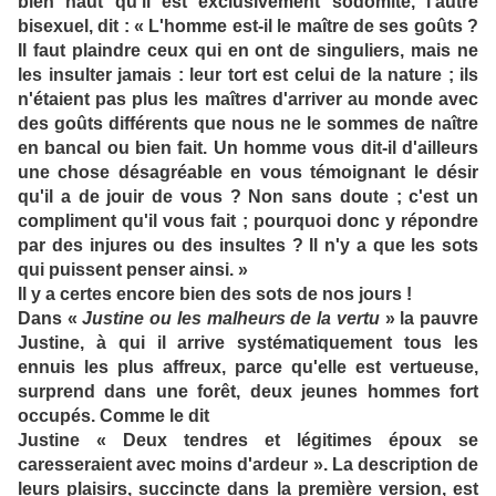
bien haut qu'il est exclusivement sodomite, l'autre
bisexuel, dit : « L'homme est-il le maître de ses goûts ?
Il faut plaindre ceux qui en ont de singuliers, mais ne
les insulter jamais : leur tort est celui de la nature ; ils
n'étaient pas plus les maîtres d'arriver au monde avec
des goûts différents que nous ne le sommes de naître
en bancal ou bien fait. Un homme vous dit-il d'ailleurs
une chose désagréable en vous témoignant le désir
qu'il a de jouir de vous ? Non sans doute ; c'est un
compliment qu'il vous fait ; pourquoi donc y répondre
par des injures ou des insultes ? Il n'y a que les sots
qui puissent penser ainsi. »
Il y a certes encore bien des sots de nos jours !
Dans «
Justine ou les malheurs de la vertu
» la pauvre
Justine, à qui il arrive systématiquement tous les
ennuis les plus affreux, parce qu'elle est vertueuse,
surprend dans une forêt, deux jeunes hommes fort
occupés. Comme le dit
Justine « Deux tendres et légitimes époux se
caresseraient avec moins d'ardeur ». La description de
leurs plaisirs, succincte dans la première version, est