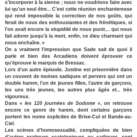
s'incorporer à la sienne ; nous ne voudrions faire avec
lui qu'un seul être... C'est cette réunion enchanteresse
qui rend impossible la correction de nos goûts, qui
ferait de nous des enthousiastes et des frénétiques, si
l'on avait encore la stupidité de nous punir,... qui nous
fait adorer jusqu'à la mort, enfin, ce dieu charmant qui
nous enchaîne. »
On a vraiment l'impression que Sade sait de quoi il
parle et bien des Arcadiens doivent éprouver ce
qu'éprouve le marquis de Bressac.
Lors d'un autre épisode. Justine est prisonnière dans
un couvent de moines sadiques et pervers qui ont un
double harem, l'un de jeunes filles, l'autre de garçons,
les uns très jeunes, les autres plus âgés et... très
vigoureux.
Dans «
les 120 journées de Sodome
», on retrouve
encore ce genre de harem, dont certains garçons
portent les noms explicites de Brise-Cul et Bande-au-
Ciel.
Les scènes d'homosexualité, compliquées de bien
d'autres pratiques scatologiques ou sadiques, sont