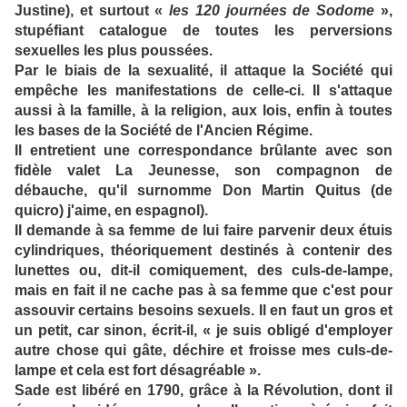
Justine), et surtout «
les 120 journées de Sodome
»,
stupéfiant catalogue de toutes les perversions
sexuelles les plus poussées.
Par le biais de la sexualité, il attaque la Société qui
empêche les manifestations de celle-ci. Il s'attaque
aussi à la famille, à la religion, aux lois, enfin à toutes
les bases de la Société de l'Ancien Régime.
Il entretient une correspondance brûlante avec son
fidèle valet La Jeunesse, son compagnon de
débauche, qu'il surnomme Don Martin Quitus (de
quicro) j'aime, en espagnol).
Il demande à sa femme de lui faire parvenir deux étuis
cylindriques, théoriquement destinés à contenir des
lunettes ou, dit-il comiquement, des culs-de-lampe,
mais en fait il ne cache pas à sa femme que c'est pour
assouvir certains besoins sexuels. Il en faut un gros et
un petit, car sinon, écrit-il, « je suis obligé d'employer
autre chose qui gâte, déchire et froisse mes culs-de-
lampe et cela est fort désagréable ».
Sade est libéré en 1790, grâce à la Révolution, dont il