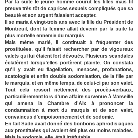
Par la suite le jeune homme courut les filles mais fit
preuve très tôt de caprices sexuels compliqués que sa
beauté et son argent faisaient accepter.
Il se maria à vingt-trois ans avec la fille du Président de
Montreuil, dont la femme allait devenir par la suite la
plus mortelle ennemie du marquis.
Mais même marié, il continuait à fréquenter des
prostituées, qu'il faisait rechercher par de vigoureux
valets qui lui étaient fort dévoués. Plusieurs scandales
éclatèrent lorsqu'elles portèrent plainte. On constata
qu'il y avait eu flagellation, menaces, profanations,
scatologie et enfin double sodomisation, de la fille par
le marquis, et en même temps, de celui-ci par son valet.
Tout cela ressort nettement des procès-verbaux,
particulièrement lors d'une affaire survenue à Marseille
qui amena la Chambre d'Aix à prononcer la
condamnation à mort du marquis et de son valet,
convaincus d'empoisonnement et de sodomie.
En fait Sade avait donné des bonbons aphrodisiaques
aux prostituées qui avaient été plus ou moins malades.
Mais la sodomie, elle, était irréfutable.