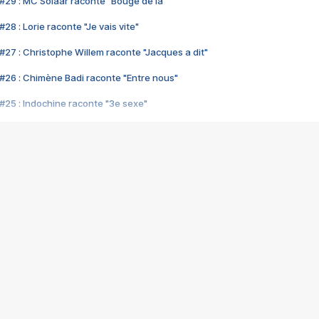
#29 : MC Solaar raconte "Bouge de là"
28 : Lorie raconte "Je vais vite"
#27 : Christophe Willem raconte "Jacques a dit"
#26 : Chimène Badi raconte "Entre nous"
#25 : Indochine raconte "3e sexe"
#24 : Zaho raconte "C'est chelou"
#23 : Patrick Bruel raconte "Au café des délices"
#22 : Kyo raconte "Le chemin"
#21 : Nolwenn Leroy raconte "Cassé"
#20 : Patrick Hernandez raconte "Born to be alive"
#19 : Lorie raconte "Près de moi"
#18 : Michael Jones raconte "A nos actes manqués" (avec Jean-Jacque
#17 : Khaled raconte "Aïcha"