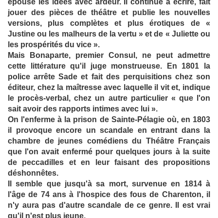
épouse les idées avec ardeur. Il continue à écrire, fait
jouer des pièces de théâtre et publie les nouvelles
versions, plus complètes et plus érotiques de «
Justine ou les malheurs de la vertu » et de « Juliette ou
les prospérités du vice ».
Mais Bonaparte, premier Consul, ne peut admettre
cette littérature qu'il juge monstrueuse. En 1801 la
police arrête Sade et fait des perquisitions chez son
éditeur, chez la maîtresse avec laquelle il vit et, indique
le procès-verbal, chez un autre particulier « que l'on
sait avoir des rapports intimes avec lui ».
On l'enferme à la prison de Sainte-Pélagie où, en 1803
il provoque encore un scandale en entrant dans la
chambre de jeunes comédiens du Théâtre Français
que l'on avait enfermé pour quelques jours à la suite
de peccadilles et en leur faisant des propositions
déshonnêtes.
Il semble que jusqu'à sa mort, survenue en 1814 à
l'âge de 74 ans à l'hospice des fous de Charenton, il
n'y aura pas d'autre scandale de ce genre. Il est vrai
qu'il n'est plus jeune.