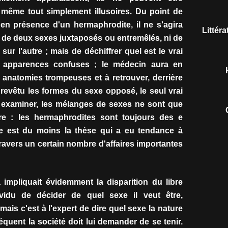
u même tout simplement illusoires. Du point de
'en présence d'un hermaphrodite, il ne s'agira
Littér
e de deux sexes juxtaposés ou entremêlés, ni de
ur l'autre ; mais de déchiffrer quel est le vrai
 apparences confuses ; le médecin aura en
s anatomies trompeuses et à retrouver, derrière
revêtu les formes du sexe opposé, le seul vrai
t examiner, les mélanges de sexes ne sont que
e : les hermaphrodites sont toujours des e
le est du moins la thèse qui a eu tendance à
à travers un certain nombre d'affaires importantes
 impliquait évidemment la disparition du libre
ividu de décider de quel sexe il veut être,
ais c'est à l'expert de dire quel sexe la nature
équent la société doit lui demander de se tenir.