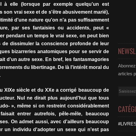
pel à elle (lorsque par exemple quelqu'un est
 son vrai sexe et de s'être abusivement marié),
légitimité d'une nature qu'on n'a pas suffisamment
ure, par ses fantaisies ou accidents, peut «
her pendant un temps le vrai sexe, on peut bien
 de dissimuler la conscience profonde de leur
NEWSL
lques bizarreries anatomiques pour se servir de
ait d'un autre sexe. En bref, les fantasmagories
Abonnez-
errements du libertinage. De là l'intérêt moral du
articles 
.
Email
u XIXe siècle et du XXe a corrigé beaucoup de
teur. Nul ne dirait plus aujourd'hui que tous
udo- », même si on restreint considérablement
CATÉG
isait entrer autrefois, pêle-mêle, beaucoup
ses. On admet aussi, avec d'ailleurs beaucoup
#LIVRES
pour un individu d'adopter un sexe qui n'est pas