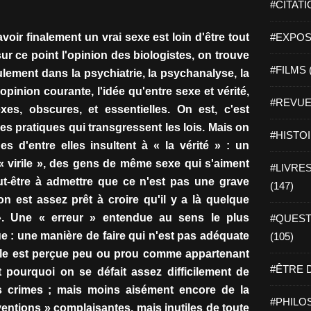
#CITATI
avoir finalement un vrai sexe est loin d'être tout
#EXPOSI
 sur ce point l'opinion des biologistes, on trouve
#FILMS 
ulement dans la psychiatrie, la psychanalyse, la
pinion courante, l'idée qu'entre sexe et vérité,
#REVUE 
xes, obscures, et essentielles. On est, c'est
 des pratiques qui transgressent les lois. Mais on
#HISTOI
s d'entre elles insultent à « la vérité » : un
 virile », des gens de même sexe qui s'aiment
#LIVRES 
ut-être à admettre que ce n'est pas une grave
(147)
 on est assez prêt à croire qu'il y a là quelque
. Une « erreur » entendue au sens le plus
#QUEST
e : une manière de faire qui n'est pas adéquate
(105)
exuelle est perçue peu ou prou comme appartenant
#ÊTRE D
pourquoi on se défait assez difficilement de
s crimes ; mais moins aisément encore de la
#PHILOS
entions » complaisantes, mais inutiles de toute