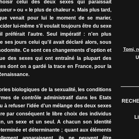
hoisir celui des deux sexes qui paraissait
gueur » ou « le plus de chaleur ». Mais plus tard,
sque venait pour lui le moment de se marier,
écider lui-même s'il voulait toujours être du sexe
il préférait l'autre. Seul impératif : n'en plus
e ses jours celui qu'il avait déclaré alors, sous
Tomi, r
sodomite. Ce sont ces changements d'option et
U
e des sexes qui ont entraîné la plupart des
s dont on a gardé la trace en France, pour la
Renaissance.
éories biologiques de la sexualité, les conditions
formes de contrôle administratif dans les Etats
RECHE
 à refuser l'idée d'un mélange des deux sexes
dre par conséquent le libre choix des individus
L
un, un sexe et un seul. A chacun son identité
éterminée et déterminante ; quant aux éléments
llement apparaissent, ils ne peuvent être