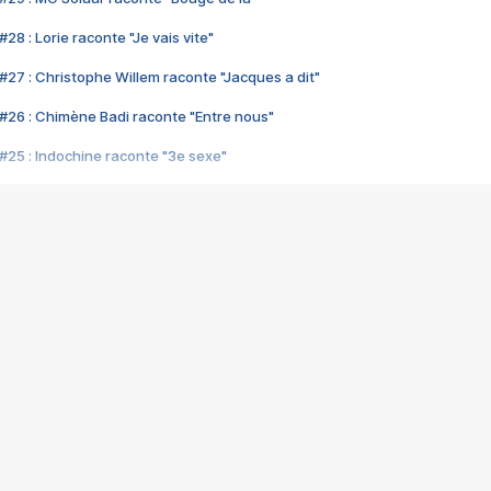
28 : Lorie raconte "Je vais vite"
#27 : Christophe Willem raconte "Jacques a dit"
#26 : Chimène Badi raconte "Entre nous"
#25 : Indochine raconte "3e sexe"
#24 : Zaho raconte "C'est chelou"
#23 : Patrick Bruel raconte "Au café des délices"
#22 : Kyo raconte "Le chemin"
#21 : Nolwenn Leroy raconte "Cassé"
#20 : Patrick Hernandez raconte "Born to be alive"
#19 : Lorie raconte "Près de moi"
#18 : Michael Jones raconte "A nos actes manqués" (avec Jean-Jacque
#17 : Khaled raconte "Aïcha"