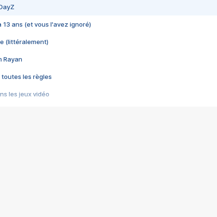
 DayZ
 a 13 ans (et vous l'avez ignoré)
e (littéralement)
im Rayan
 toutes les règles
s les jeux vidéo
us choquant de Rockstar ? - Le scandale BULLY
e plus moche de Steam
du RÊVE tourne au CAUCHEMAR
pendant 8 heures
it… à tort
umiliés par un jeu vidéo
ire - Final Fantasy 8