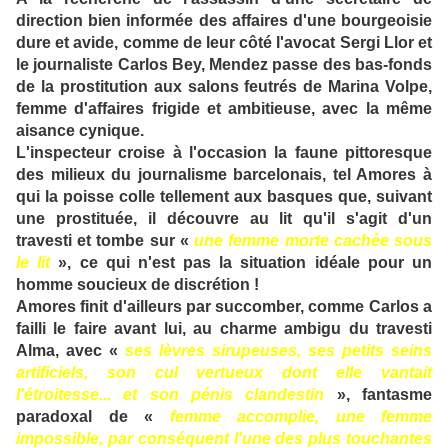
direction bien informée des affaires d'une bourgeoisie
dure et avide, comme de leur côté l'avocat Sergi Llor et
le journaliste Carlos Bey, Mendez passe des bas-fonds
de la prostitution aux salons feutrés de Marina Volpe,
femme d'affaires frigide et ambitieuse, avec la même
aisance cynique.
L'inspecteur croise à l'occasion la faune pittoresque
des milieux du journalisme barcelonais, tel Amores à
qui la poisse colle tellement aux basques que, suivant
une prostituée, il découvre au lit qu'il s'agit d'un
travesti et tombe sur «
une femme morte cachée sous
le lit
», ce qui n'est pas la situation idéale pour un
homme soucieux de discrétion !
Amores finit d'ailleurs par succomber, comme Carlos a
failli le faire avant lui, au charme ambigu du travesti
Alma, avec «
ses lèvres sirupeuses, ses petits seins
artificiels, son cul vertueux dont elle vantait
l'étroitesse... et son pénis clandestin
», fantasme
paradoxal de «
femme accomplie, une femme
impossible, par conséquent l'une des plus touchantes