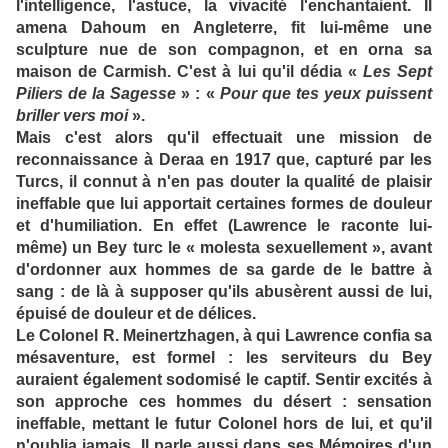
l'intelligence, l'astuce, la vivacité l'enchantaient. Il
amena Dahoum en Angleterre, fit lui-même une
sculpture nue de son compagnon, et en orna sa
maison de Carmish. C'est à lui qu'il dédia «
Les Sept
Piliers de la Sagesse
» : «
Pour que tes yeux puissent
briller vers moi
».
Mais c'est alors qu'il effectuait une mission de
reconnaissance à Deraa en 1917 que, capturé par les
Turcs, il connut à n'en pas douter la qualité de plaisir
ineffable que lui apportait certaines formes de douleur
et d'humiliation. En effet (Lawrence le raconte lui-
même) un Bey turc le « molesta sexuellement », avant
d'ordonner aux hommes de sa garde de le battre à
sang : de là à supposer qu'ils abusèrent aussi de lui,
épuisé de douleur et de délices.
Le Colonel R. Meinertzhagen, à qui Lawrence confia sa
mésaventure, est formel : les serviteurs du Bey
auraient également sodomisé le captif. Sentir excités à
son approche ces hommes du désert : sensation
ineffable, mettant le futur Colonel hors de lui, et qu'il
n'oublia jamais. Il parle aussi dans ses Mémoires d'un