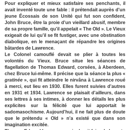
Pour expliquer et mieux satisfaire ses penchants, il
avait inventé toute une fable : il prétendait auprès d'un
jeune Écossais de son Unité qui fut son confident,
John Bruce, être la proie d'un vieillard abusif, membre
de sa propre famille, qu'il appelait « The Old ». Le Vieux
exigeait de lui qu'il se fit fustiger, avec une obstination
diabolique, en le menaçant de répandre les origines
bâtardes de Lawrence.
Le Colonel camouflé devait se plier à toutes les
volontés du Vieux. Bruce situe les séances de
flagellation de Thomas Edward, corsées, à Aberdeen,
chez Bruce lui-même. Il précise que la séance la plus «
gratinée
», qui fit atteindre le nirvâna à Lawrence roué
à merci, eut lieu en 1930. Elles furent suivies d'autres
en 1931 et 1934. Lawrence se plaisait d'ailleurs, dans
ses lettres à ses intimes, à donner les détails les plus
explicites sur la félicité que lui apportait le
sadomasochisme. Aujourd'hui, il ne fait plus de doute
que le prétendu « Old » n'a existé que dans son
imagination excitée.