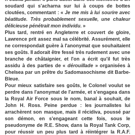
soudard qui s'acharna sur lui à coups de bottes
cloutées, commentant : «
Je me mis à lui sourire avec
béatitude. Très probablement sexuelle, une chaleur
délicieuse pénétrait mon individu.
»
Plus tard, rentré en Angleterre et couvert de gloire,
Lawrence prit assez mal sa célébrité. Assurément, elle
ne correspondait guère à l'anonymat que souhaitaient
ses goûts. Il adorait être fessé très rudement avec une
branche de châtaignier, et l'on a écrit qu'il fut très
assidu à des parties de «
dérouillade
» organisées à
Chelsea par un prêtre du Sadomasochisme dit Barbe-
Bleue.
Pour mieux satisfaire ses goûts, le Colonel voulut se
perdre dans l'anonymat de l'armée, et s'engagea dans
la Royal Air Force sous le nom, banal à souhait, de
John H. Ross. Peine perdue : les journalistes lui
arrachèrent son masque, mais il récidiva, poussé par
son démon, en s'engageant cette fois, sous le
pseudonyme de R.E. Show, dans la Royal Tank Corp,
pour réussir un peu plus tard à réintégrer la R.A.F.