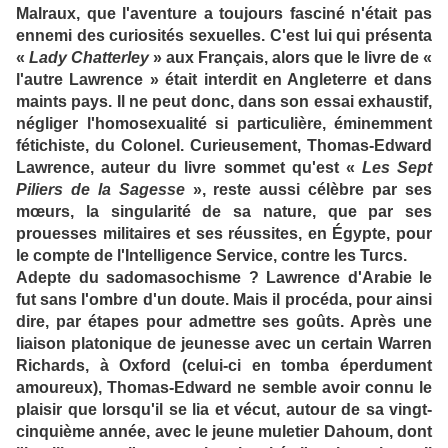
Malraux, que l'aventure a toujours fasciné n'était pas
ennemi des curiosités sexuelles. C'est lui qui présenta
«
Lady Chatterley
» aux Français, alors que le livre de «
l'autre Lawrence » était interdit en Angleterre et dans
maints pays. Il ne peut donc, dans son essai exhaustif,
négliger l'homosexualité si particulière, éminemment
fétichiste, du Colonel. Curieusement, Thomas-Edward
Lawrence, auteur du livre sommet qu'est «
Les Sept
Piliers de la Sagesse
», reste aussi célèbre par ses
mœurs, la singularité de sa nature, que par ses
prouesses militaires et ses réussites, en Égypte, pour
le compte de l'Intelligence Service, contre les Turcs.
Adepte du sadomasochisme ? Lawrence d'Arabie le
fut sans l'ombre d'un doute. Mais il procéda, pour ainsi
dire, par étapes pour admettre ses goûts. Après une
liaison platonique de jeunesse avec un certain Warren
Richards, à Oxford (celui-ci en tomba éperdument
amoureux), Thomas-Edward ne semble avoir connu le
plaisir que lorsqu'il se lia et vécut, autour de sa vingt-
cinquième année, avec le jeune muletier Dahoum, dont