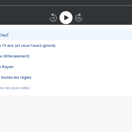
 DayZ
 a 13 ans (et vous l'avez ignoré)
e (littéralement)
im Rayan
 toutes les règles
s les jeux vidéo
us choquant de Rockstar ? - Le scandale BULLY
e plus moche de Steam
du RÊVE tourne au CAUCHEMAR
pendant 8 heures