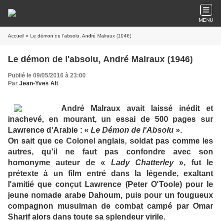
MENU
Accueil
» Le démon de l'absolu, André Malraux (1946)
Le démon de l'absolu, André Malraux (1946)
Publié le 09/05/2016 à 23:00
Par
Jean-Yves Alt
André Malraux avait laissé inédit et
inachevé, en mourant, un essai de 500 pages sur
Lawrence d'Arabie : «
Le Démon de l'Absolu
».
On sait que ce Colonel anglais, soldat pas comme les
autres, qu'il ne faut pas confondre avec son
homonyme auteur de «
Lady Chatterley
», fut le
prétexte à un film entré dans la légende, exaltant
l'amitié que conçut Lawrence (Peter O'Toole) pour le
jeune nomade arabe Dahoum, puis pour un fougueux
compagnon musulman de combat campé par Omar
Sharif alors dans toute sa splendeur virile.