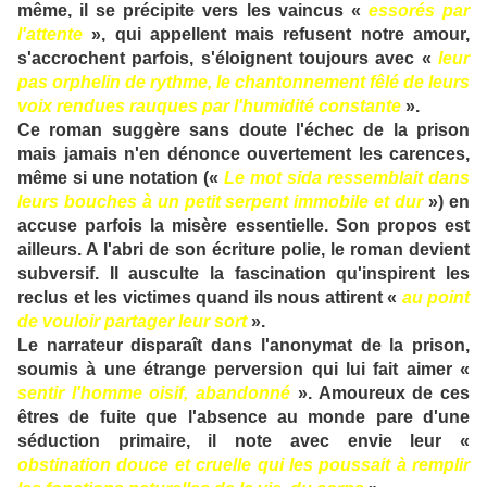
même, il se précipite vers les vaincus «
essorés par
l'attente
», qui appellent mais refusent notre amour,
s'accrochent parfois, s'éloignent toujours avec «
leur
pas orphelin de rythme, le chantonnement fêlé de leurs
voix rendues rauques par l'humidité constante
».
Ce roman suggère sans doute l'échec de la prison
mais jamais n'en dénonce ouvertement les carences,
même si une notation («
Le mot sida ressemblait dans
leurs bouches à un petit serpent immobile et dur
») en
accuse parfois la misère essentielle. Son propos est
ailleurs. A l'abri de son écriture polie, le roman devient
subversif. Il ausculte la fascination qu'inspirent les
reclus et les victimes quand ils nous attirent «
au point
de vouloir partager leur sort
».
Le narrateur disparaît dans l'anonymat de la prison,
soumis à une étrange perversion qui lui fait aimer «
sentir l'homme oisif, abandonné
». Amoureux de ces
êtres de fuite que l'absence au monde pare d'une
séduction primaire, il note avec envie leur «
obstination douce et cruelle qui les poussait à remplir