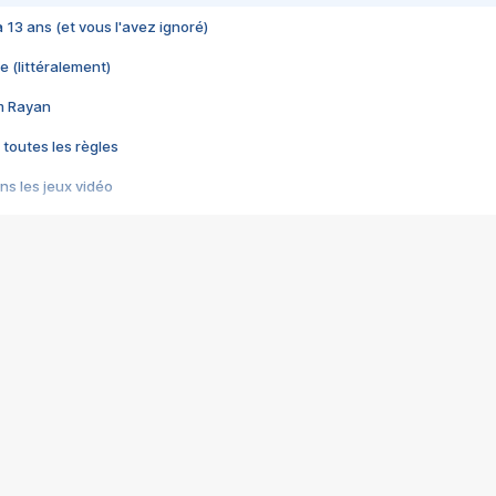
 a 13 ans (et vous l'avez ignoré)
e (littéralement)
im Rayan
 toutes les règles
s les jeux vidéo
us choquant de Rockstar ? - Le scandale BULLY
e plus moche de Steam
du RÊVE tourne au CAUCHEMAR
pendant 8 heures
it… à tort
umiliés par un jeu vidéo
ire - Final Fantasy 8