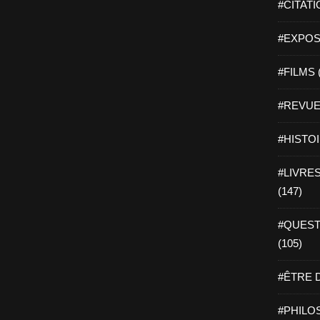
#CITATI
#EXPOSI
#FILMS 
#REVUE 
#HISTOI
#LIVRES 
(147)
#QUEST
(105)
#ÊTRE D
#PHILOS