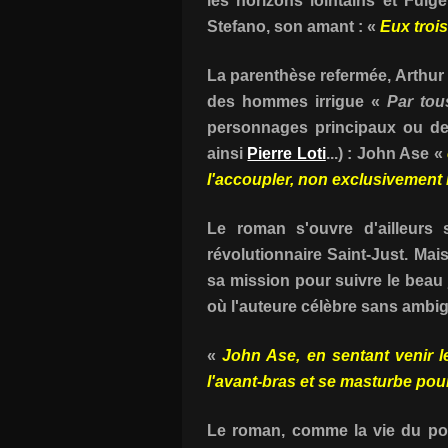
les horizons lointains et Ful
Stefano, son amant : «
Eux trois
La parenthèse refermée, Arthur
des hommes irrigue «
Par tou
personnages principaux ou d
ainsi
Pierre Loti
...) : John Ase «
l'accoupler, non exclusivement 
Le roman s'ouvre d'ailleurs 
révolutionnaire Saint-Just. Mai
sa mission pour suivre le beau
où l'auteure célèbre sans ambig
«
John Ase, en sentant venir l
l'avant-bras et se masturbe pou
Le roman, comme la vie du poè