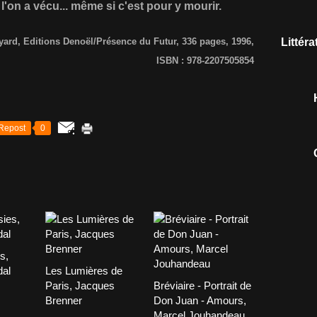
 l'on a vécu... même si c'est pour y mourir.
yard, Editions Denoël/Présence du Futur, 336 pages, 1996,
Littér
ISBN : 978-2207505854
Repost
0
s,
dal
Les Lumières de
Paris, Jacques
Bréviaire - Portrait de
Brenner
Don Juan - Amours,
Marcel Jouhandeau