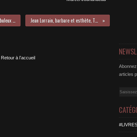
Quand Yves Navarre décelait le fabuleux dans le quotidien...
Jean Lorrain, barbare et esthète, Thibaut d'Anthonay
NEWSL
Retour à l'accueil
Abonnez-
articles 
Email
CATÉG
#LIVRES