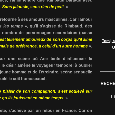
gence, l'amie tendre que Rimbaud partage avec
. Sans jalousie, sans rien de petit.
»
 retourne à ses amours masculines. Car l'amour
s les temps
», qu'il s'agisse de Rimbaud, des
e nombre de personnages secondaires (passe
est tellement amoureux de son corps qu'il aime
Tomi, r
mais de préférence, à celui d'un autre homme
».
U
sur une scène où Ase tente d'influencer le
s le désir amène le voyageur temporel à oublier
 jeune homme et de l'étreindre, scène sensuelle
uïté le coït homosexuel :
RECHE
e plaisir de son compagnon, s'est soulevé sur
L
r qu'ils jouissent en même temps.
»
te, s'achève par un retour en France. Car on