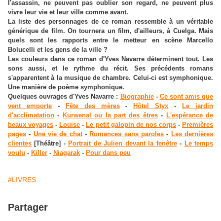
l'assassin, ne peuvent pas oublier son regard, ne peuvent plus
vivre leur vie et leur ville comme avant.
La liste des personnages de ce roman ressemble à un véritable
générique de film. On tournera un film, d'ailleurs, à Cuelga. Mais
quels sont les rapports entre le metteur en scène Marcello
Bolucelli et les gens de la ville ?
Les couleurs dans ce roman d'Yves Navarre déterminent tout. Les
sons aussi, et le rythme du récit. Ses précédents romans
s'apparentent à la musique de chambre. Celui-ci est symphonique.
Une manière de poème symphonique.
Quelques ouvrages d'Yves Navarre :
Biographie
-
Ce sont amis que
vent emporte
-
Fête des mères
-
Hôtel Styx
-
Le jardin
d'acclimatation
-
Kurwenal ou la part des êtres
-
L'espérance de
beaux voyages
-
Louise
-
Le petit galopin de nos corps
-
Premières
pages
-
Une vie de chat
-
Romances sans paroles
-
Les dernières
clientes
[Théâtre] -
Portrait de Julien devant la fenêtre
-
Le temps
voulu
-
Killer
-
Niagarak
-
Pour dans peu
#LIVRES
Partager