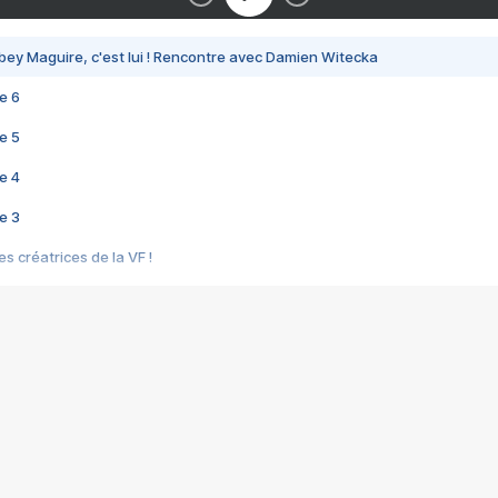
bey Maguire, c'est lui ! Rencontre avec Damien Witecka
e 6
e 5
e 4
e 3
s créatrices de la VF !
e 2
e 1
e Mektoub My Love arrive enfin ! Rencontre avec Shaïn Boumedine et Sal
i : après Toni en famille
elle réalise le bouleversant Dites lui que je l'aime
ais ! Rencontre autour de Vie privée de Rebecca Zlotowski