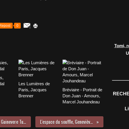
Repost
0
Tomi, r
U
s,
dal
Les Lumières de
Paris, Jacques
Bréviaire - Portrait de
RECHE
Brenner
Don Juan - Amours,
Marcel Jouhandeau
L
Go fish, un film de Rose Troche et Guinevere Turner (1995)
L'espace du souffle, Geneviève Pastre