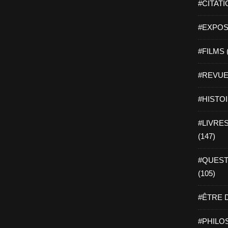
#CITATI
#EXPOSI
#FILMS 
#REVUE 
#HISTOI
#LIVRES 
(147)
#QUEST
(105)
#ÊTRE D
#PHILOS