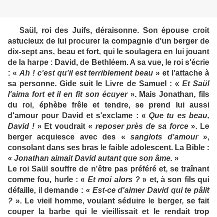
Saül, roi des Juifs, déraisonne. Son épouse croit
astucieux de lui procurer la compagnie d'un berger de
dix-sept ans, beau et fort, qui le soulagera en lui jouant
de la harpe : David, de Bethléem. A sa vue, le roi s'écrie
: «
Ah ! c'est qu'il est terriblement beau
» et l'attache à
sa personne. Gide suit le Livre de Samuel : «
Et Saül
l'aima fort et il en fit son écuyer
». Mais Jonathan, fils
du roi, éphèbe frêle et tendre, se prend lui aussi
d'amour pour David et s'exclame : «
Que tu es beau,
David !
» Et voudrait «
reposer près de sa force
». Le
berger acquiesce avec des «
sanglots d'amour
»,
consolant dans ses bras le faible adolescent. La Bible :
«
Jonathan aimait David autant que son âme.
»
Le roi Saül souffre de n'être pas préféré et, se traînant
comme fou, hurle : «
Et moi alors ?
» et, à son fils qui
défaille, il demande : «
Est-ce d'aimer David qui te pâlit
?
». Le vieil homme, voulant séduire le berger, se fait
couper la barbe qui le vieillissait et le rendait trop