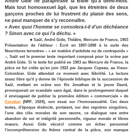
André Gide ne paraphrase la Bible qu'à demi-mots.
Mais tout homosexuel âgé, que les étreintes de deux
garçons proches de lui frustrent du plaisir des sens,
ne peut manquer de s'y reconnaître.
«
Avec quoi l'homme se consolera-t-il d'un déchéance
? Sinon avec ce qui l'a déchu.
»
■ Saül, André Gide, Théâtre, Mercure de France, 1903
Présentation de l'éditeur : Écrit en 1897-1898 à la suite des
Nourritures terrestres – « en matière d'antidote ou de contrepoids »
–, Saül est le premier texte important composé pour la scène par
André Gide. Si le texte fut publié en 1903 au Mercure de France, la
pièce ne fut créée qu'en juin 1922 par Jacques Copeau, au Vieux-
Colombier. Gide attendait ce moment avec fébrilité. La lecture
assez libre qu'il y donne de l'épisode biblique de la succession de
Saül, mettant en scène son fils Jonathan et le jeune David,
provoquerait un scandale sans égal, dans le prolongement duquel
il envisageait de publier la première édition « commerciale » de
Corydon
(NRF, 1924), son essai sur l'homosexualité. Ces deux
textes, d'époque distincte, portaient, sur des registres singuliers,
l'une des clés morales de son œuvre, ce dialogue rare entre
abandon de soi et intégrité personnelle, rigueur morale et libres
mœurs. Aussi Gide vécut-il comme un échec personnel
l'incompréhension du thème central de la pièce, son manque