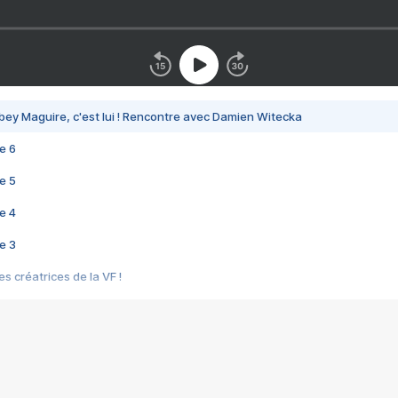
bey Maguire, c'est lui ! Rencontre avec Damien Witecka
e 6
e 5
e 4
e 3
s créatrices de la VF !
e 2
e 1
e Mektoub My Love arrive enfin ! Rencontre avec Shaïn Boumedine et Sal