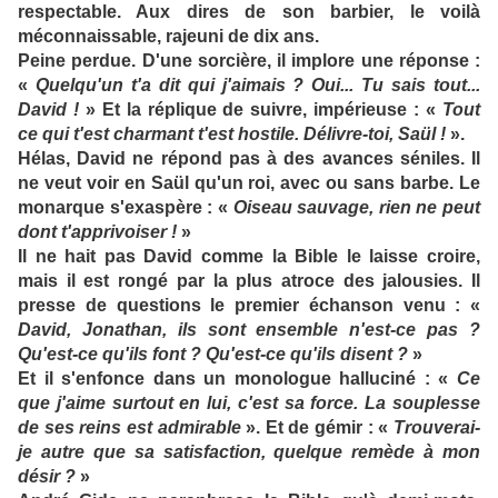
respectable. Aux dires de son barbier, le voilà
méconnaissable, rajeuni de dix ans.
Peine perdue. D'une sorcière, il implore une réponse :
«
Quelqu'un t'a dit qui j'aimais ? Oui... Tu sais tout...
David !
» Et la réplique de suivre, impérieuse : «
Tout
ce qui t'est charmant t'est hostile. Délivre-toi, Saül !
».
Hélas, David ne répond pas à des avances séniles. Il
ne veut voir en Saül qu'un roi, avec ou sans barbe. Le
monarque s'exaspère : «
Oiseau sauvage, rien ne peut
dont t'apprivoiser !
»
Il ne hait pas David comme la Bible le laisse croire,
mais il est rongé par la plus atroce des jalousies. Il
presse de questions le premier échanson venu : «
David, Jonathan, ils sont ensemble n'est-ce pas ?
Qu'est-ce qu'ils font ? Qu'est-ce qu'ils disent ?
»
Et il s'enfonce dans un monologue halluciné : «
Ce
que j'aime surtout en lui, c'est sa force. La souplesse
de ses reins est admirable
». Et de gémir : «
Trouverai-
je autre que sa satisfaction, quelque remède à mon
désir ?
»