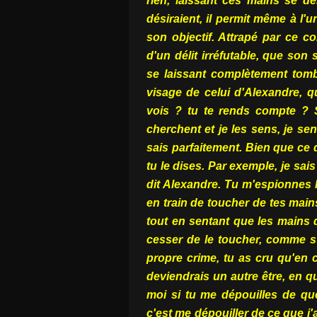
rien, laissant ces mains se d
désiraient, il permit même à l'u
son objectif. Attrapé par ce c
d'un délit irréfutable, que son 
se laissant complètement tomb
visage de celui d'Alexandre, qui
vois ? tu te rends compte ? 
cherchent et je les sens, je sen
sais parfaitement. Bien que ce q
tu le dises. Par exemple, je sai
dit Alexandre. Tu m'espionnes l
en train de toucher de tes mains
tout en sentant que les mains q
cesser de le toucher, comme s'
propre crime, tu as cru qu'en 
deviendrais un autre être, en 
moi si tu me dépouilles de qu
c'est me dépouiller de ce que j