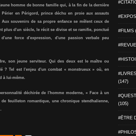
#CITATI
eune homme de bonne famille qui, à la fin de la dernière
e Périer en Périgord, prince déchu en proie aux assauts
#EXPOSI
? Aux souvenirs de sa propre enfance se mêlent ceux de
 plus d'un siècle, le récit se divise et se ramifie, ponctué
#FILMS 
d'une force d'expression, d'une passion verbale peu
#REVUE 
#HISTOI
e, son jeune serviteur. Qui des deux est le maître ou
dé ? Tel est l'enjeu d'un combat « monstrueux » où, en
#LIVRES 
rd à lui-même.
(147)
 personnalité déchirée de l'homme moderne, « Face à un
#QUEST
de feuilleton romantique, une chronique stendhalienne,
(105)
.
#ÊTRE D
#PHILOS