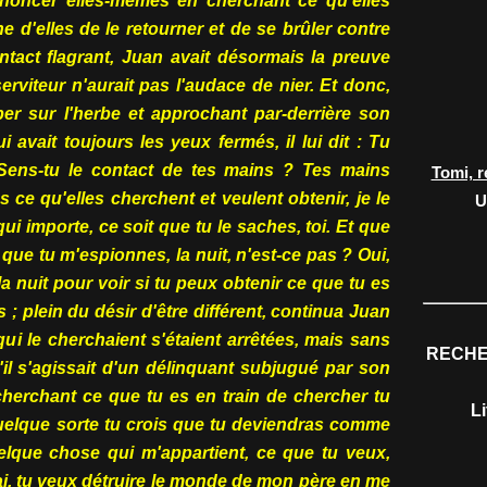
énoncer elles-mêmes en cherchant ce qu'elles
ne d'elles de le retourner et de se brûler contre
ontact flagrant, Juan avait désormais la preuve
serviteur n'aurait pas l'audace de nier. Et donc,
er sur l'herbe et approchant par-derrière son
 avait toujours les yeux fermés, il lui dit : Tu
Sens-tu le contact de tes mains ? Tes mains
Tomi, r
s ce qu'elles cherchent et veulent obtenir, je le
U
ui importe, ce soit que tu le saches, toi. Et que
s que tu m'espionnes, la nuit, n'est-ce pas ? Oui,
a nuit pour voir si tu peux obtenir ce que tu es
 ; plein du désir d'être différent, continua Juan
ui le cherchaient s'étaient arrêtées, mais sans
RECHE
il s'agissait d'un délinquant subjugué par son
cherchant ce que tu es en train de chercher tu
L
quelque sorte tu crois que tu deviendras comme
elque chose qui m'appartient, ce que tu veux,
'ai, tu veux détruire le monde de mon père en me