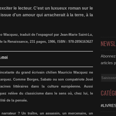
'exciter le lecteur. C'est un luxueux roman sur le
 issue d'un amour qui arracherait à la terre, à la
 Wacquez, traduit de l'espagnol par Jean-Marie Saint-Lu,
NEWSL
de la Renaissance, 231 pages, 1986, ISBN : 978-2856163627
Abonnez-
z-moi
articles 
tincelante du grand écrivain chilien Mauricio Wacquez ne
Email
 Marquez. Comme Borges, Sabato ou son compatriote José
cines littéraires dans la culture européenne. Aussi
CATÉG
quez relève du classicisme dans le sens où, chez lui, le
lité de la pensée.
#LIVRES
narrateur ? Un traître, un assassin, un mercenaire, un