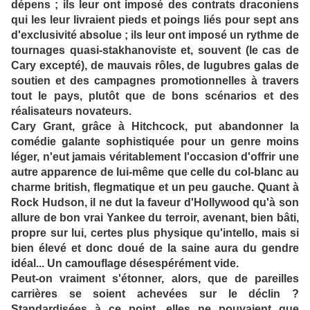
dépens ; ils leur ont imposé des contrats draconiens
qui les leur livraient pieds et poings liés pour sept ans
d'exclusivité absolue ; ils leur ont imposé un rythme de
tournages quasi-stakhanoviste et, souvent (le cas de
Cary excepté), de mauvais rôles, de lugubres galas de
soutien et des campagnes promotionnelles à travers
tout le pays, plutôt que de bons scénarios et des
réalisateurs novateurs.
Cary Grant, grâce à Hitchcock, put abandonner la
comédie galante sophistiquée pour un genre moins
léger, n'eut jamais véritablement l'occasion d'offrir une
autre apparence de lui-même que celle du col-blanc au
charme british, flegmatique et un peu gauche. Quant à
Rock Hudson, il ne dut la faveur d'Hollywood qu'à son
allure de bon vrai Yankee du terroir, avenant, bien bâti,
propre sur lui, certes plus physique qu'intello, mais si
bien élevé et donc doué de la saine aura du gendre
idéal... Un camouflage désespérément vide.
Peut-on vraiment s'étonner, alors, que de pareilles
carrières se soient achevées sur le déclin ?
Standardisées à ce point, elles ne pouvaient que