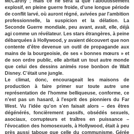
McCarthy ; mais ce ne sera là que l'aboutissement
explosif, en pleine guerre froide, d'une longue période
de conflit larvé, où auront régné, avivées par l'ambition
professionnelle, la suspicion et la délation. La
Seconde Guerre mondiale, peu avant, avait, elle, déjà
agi comme un révélateur. Les stars étrangères, à peine
débarquées à Hollywood, y avaient découvert que non
contente d'être devenue un outil de propagande aux
mains de la bourgeoisie, de ses « bonnes mœurs » et
de son ordre public, elle abritait un tout autre monde
que celui des dessins animés rose bonbon de Walt
Disney. C'était une jungle.
Le climat, donc, encourageait les maisons de
production à faire primer sur toute autre une
représentation de l'homme belliqueuse, conforme, ce
n'est pas un hasard, à l'esprit des pionniers du Far
West. Vu l'idée qu'on s'en faisait alors – des êtres
dégénérés, foncièrement passifs, obsédés sexuels,
asociaux, corrupteurs et traîtres en puissance –
l'évocation des homosexuels, à Hollywood, était à peu
près aussi taboue que celle du communisme. Gérée