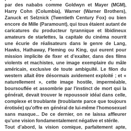
par des nababs comme Goldwyn et Mayer (MGM),
Harry Cohn (Columbia), Warner (Warner Brothers),
Zanuck et Selznick (Twentieth Century Fox) ou bien
encore de Mille (Paramount), qui tous étaient autant de
caricatures du producteur tyrannique et libidineux
amateurs de starlettes, la capitale du cinéma nourrit
une écurie de réalisateurs dans le genre de Lang,
Hawks, Hathaway, Fleming ou King, qui eurent pour
mission implicite de fixer et d'exalter, dans des films
violents et machistes, une image exemplaire du mâle
américain, exclusive de toute ambiguïté. Le filon du
western allait être désormais avidement exploité ; et «
naturellement », cette image hostile, imperméable,
boursouflée et assombrie par l'instinct de mort qui la
générait, devait trouver le repoussoir idéal dans celle,
complexe et troublante (troublante parce que toujours
érotisée) qu'offre en général de lui-même l'homosexuel
sans masque... De ce dernier, on ne laissa affleurer
qu'une vision fondamentalement négative et stérile.
Tout d'abord, la vision comique, parfaitement apte,