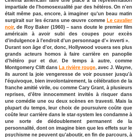
cinéma américain faire une place à la représentation
impartiale de l'homosexualité par des hétéros. On n'en
était même pas, encore, à imaginer qu'un beau matin
surgirait sur les écrans une œuvre comme
Le cavalier
noir
, de Roy Baker (1960) – sans doute le premier film
américain à avoir subi des coupes pour excès
d'indulgence à l'endroit d'un personnage d'« inverti ».
Durant son âge d'or, donc, Hollywood vouera ses plus
grands acteurs homos à faire carrière en panoplie
d'hétéro pur et dur. De temps à autre, comme
Montgomery Clift dans
La rivière rouge
, avec J. Wayne,
ils auront la joie vengeresse de voir pousser jusqu'à
l'équivoque, bien involontairement, la célébration de la
franche amitié virile, ou comme Cary Grant, à plusieurs
reprises, d'être innocemment invités à risquer dans
une comédie une ou deux scènes en travesti. Mais la
plupart du temps, leur choix de poursuivre coûte que
coûte leur carrière dans le star-system les condamne à
une sorte de dédoublement permanent de la
personnalité, dont on imagine bien que les effets sur le
psychisme ne peuvent qu'aboutir, en fin de parcours, à