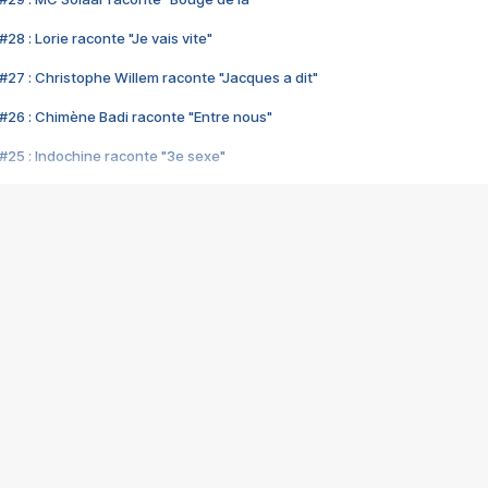
28 : Lorie raconte "Je vais vite"
#27 : Christophe Willem raconte "Jacques a dit"
#26 : Chimène Badi raconte "Entre nous"
#25 : Indochine raconte "3e sexe"
#24 : Zaho raconte "C'est chelou"
#23 : Patrick Bruel raconte "Au café des délices"
#22 : Kyo raconte "Le chemin"
#21 : Nolwenn Leroy raconte "Cassé"
#20 : Patrick Hernandez raconte "Born to be alive"
#19 : Lorie raconte "Près de moi"
#18 : Michael Jones raconte "A nos actes manqués" (avec Jean-Jacque
#17 : Khaled raconte "Aïcha"