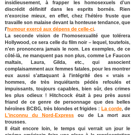
insidieusement, à frapper les homosexuels d'un
discrédit définitif dans les esprits bornés. Rien
n'exorcise mieux, en effet, chez l'hétéro fruste que
travaille son malaise devant la honteuse tendance, que
l'
humour exercé aux dépens de celle-ci
.
La seconde vision de l'homosexualité que tolérera
Hollywood, ce sera celle du film noir – lequel, toutefois,
n'en prononcera jamais le nom. Les exemples, de ce
côté-là, ne manquent pas non plus, comme Le Faucon
maltais, Laura, Gilda, etc., qui associent
complaisamment aux femmes fatales, pour les montrer
eux aussi s'attaquant à l'intégrité des « vrais »
hommes, de très inquiétants pédés refoulés et
impuissants, toujours capables, bien sûr, des crimes
les plus odieux ! Hitchcock était à peu près aussi
friand de ce genre de personnage que des belles
héroïnes BCBG, très blondes et frigides :
La corde
, de
L'inconnu du Nord-Express
ou de La mort aux
trousses.
Il était encore loin, le temps qui verrait un jour le