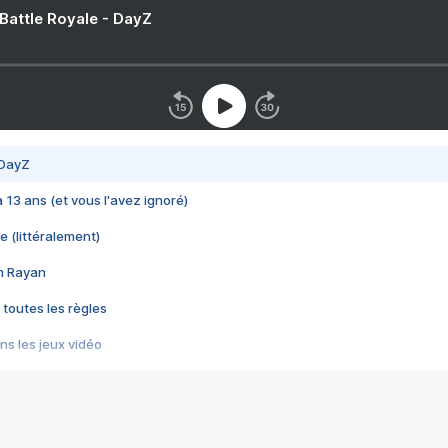
 Battle Royale - DayZ
 DayZ
 a 13 ans (et vous l'avez ignoré)
e (littéralement)
im Rayan
 toutes les règles
s les jeux vidéo
us choquant de Rockstar ? - Le scandale BULLY
e plus moche de Steam