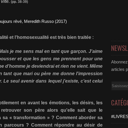
 vite.
(pp. 38-39)
lité et l'homosexualité est très bien traitée :
NEWSL
t. Mais je me sens mal en tant que garçon. J'aime
pousser et que les gens me prennent pour une
Abonnez-
type d'homme je deviendrai et rien ne vient. Même
articles 
n tant que mari ou père me donne l'impression
. Le seul avenir dans lequel j'existe, c'est celui
Email
CATÉG
ilement en avant les émotions, les désirs, les
etrouver son père alors qu'elle sait que le
#LIVRES
 à sa « transformation » ? Comment aborder sa
son parcours ? Comment répondre au désir de