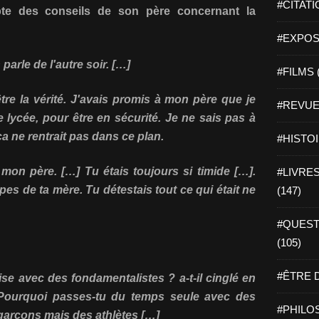
#CITATI
te des conseils de son père concernant la
#EXPOSI
parle de l'autre soir. […]
#FILMS 
être la vérité. J'avais promis à mon père que je
#REVUE 
 le lycée, pour être en sécurité. Je ne sais pas à
ça ne rentrait pas dans ce plan.
#HISTOI
 mon père. […] Tu étais toujours si timide […].
#LIVRES 
upes de ta mère. Tu détestais tout ce qui était ne
(147)
#QUEST
(105)
#ÊTRE D
ise avec des fondamentalistes ? a-t-il cinglé en
 Pourquoi passes-tu du temps seule avec des
#PHILOS
garçons mais des athlètes […]