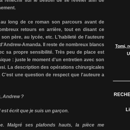
 à réfléchir sur le besoin de se révéler afin de
inement.
 au long de ce roman son parcours avant de
nombreux retours en arrière, tout en disant ce
 son père, au lycée, etc. L'habileté de l'auteure
u d'Andrew-Amanda. Il reste de nombreux blancs
Tomi, r
ec sa propre sensibilité. Très peu de place est
U
sique : juste le moment d'un entretien avec son
insi. La description des opérations chirurgicales
. C'est une question de respect que l'auteure a
RECHE
s, Andrew ?
L
est écrit que je suis un garçon.
ée. Malgré ses plafonds hauts, la pièce me