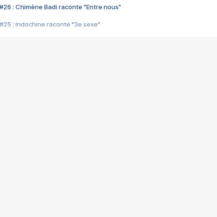
#26 : Chimène Badi raconte "Entre nous"
#25 : Indochine raconte "3e sexe"
#24 : Zaho raconte "C'est chelou"
#23 : Patrick Bruel raconte "Au café des délices"
#22 : Kyo raconte "Le chemin"
#21 : Nolwenn Leroy raconte "Cassé"
#20 : Patrick Hernandez raconte "Born to be alive"
#19 : Lorie raconte "Près de moi"
#18 : Michael Jones raconte "A nos actes manqués" (avec Jean-Jacque
#17 : Khaled raconte "Aïcha"
#16 : Corneille raconte "Parce qu'on vient de loin"
#15 : Indochine raconte "L'aventurier"
14 : Lorie raconte "Sur un air latino"