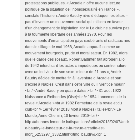
protestations publiques. « Arcadie n’offre aucune lecture
politique de la situation de l’homosexualité en France »,
constate l’historien. André Baudry rêve d’éduquer les élites –
pas d’inventer un mouvement social qui militera en faveur
d’un changement de législation.<br /> Le club ne survivra pas
à la tourmente libertaire des années 1970. Pour les
mouvements d’émancipation gays exubérants et radicaux nés
dans le sillage de mai 1968, Arcadie apparaît comme un
mouvement bourgeois, prude et moralisateur. En 1982, alors
que le garde des sceaux, Robert Badinter, fait abroger la loi
de 1942 interdisant les actes « impudiques ou contre nature
avec un individu de son sexe, mineur de 21 ans », André
Baudry décide de mettre fin à l’aventure d’Arcadie et part
s’exiler à Naples. C’est dans cette ville qu’il vient de mourir.
<br /> André Baudry en quatre dates :<br /> 31 août 1922
Naissance à Rethondes (Oise)<br /> 1954 Lancement de la
revue « Arcadie »<br /> 1982 Fermeture de la revue et du
club<br /> 1er février 2018 Mort à Naples (Italie)<br /> Le
Monde, Anne Chemin, 10 février 2018<br />
http://abonnes.lemonde.fr/disparitions/article/2018/02/07/andr
e-baudry-le-fondateur-de-la-revue-arcadie-est-
mort_5253297_3382.html?xtmc=baudry&xtcr=1