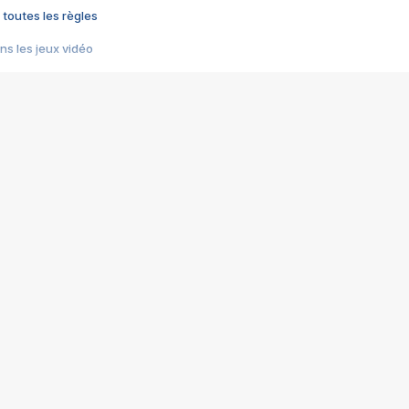
 toutes les règles
s les jeux vidéo
us choquant de Rockstar ? - Le scandale BULLY
e plus moche de Steam
du RÊVE tourne au CAUCHEMAR
pendant 8 heures
it… à tort
umiliés par un jeu vidéo
ire - Final Fantasy 8
ti un empire - Age of Empires
story DOFUS
tard, il crée l'un des pires jeux de tous les temps, MindsEye.