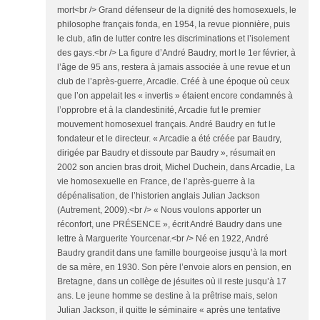
mort<br /> Grand défenseur de la dignité des homosexuels, le
philosophe français fonda, en 1954, la revue pionnière, puis
le club, afin de lutter contre les discriminations et l’isolement
des gays.<br /> La figure d’André Baudry, mort le 1er février, à
l’âge de 95 ans, restera à jamais associée à une revue et un
club de l’après-guerre, Arcadie. Créé à une époque où ceux
que l’on appelait les « invertis » étaient encore condamnés à
l’opprobre et à la clandestinité, Arcadie fut le premier
mouvement homosexuel français. André Baudry en fut le
fondateur et le directeur. « Arcadie a été créée par Baudry,
dirigée par Baudry et dissoute par Baudry », résumait en
2002 son ancien bras droit, Michel Duchein, dans Arcadie, La
vie homosexuelle en France, de l’après-guerre à la
dépénalisation, de l’historien anglais Julian Jackson
(Autrement, 2009).<br /> « Nous voulons apporter un
réconfort, une PRÉSENCE », écrit André Baudry dans une
lettre à Marguerite Yourcenar.<br /> Né en 1922, André
Baudry grandit dans une famille bourgeoise jusqu’à la mort
de sa mère, en 1930. Son père l’envoie alors en pension, en
Bretagne, dans un collège de jésuites où il reste jusqu’à 17
ans. Le jeune homme se destine à la prêtrise mais, selon
Julian Jackson, il quitte le séminaire « après une tentative