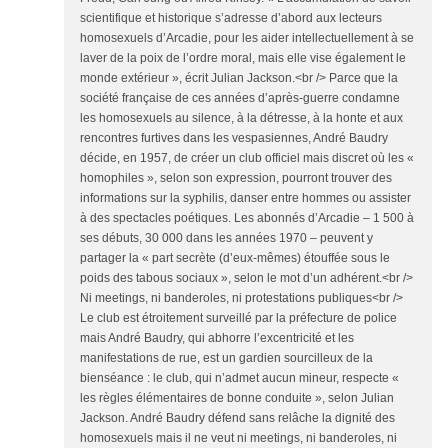
scientifique et historique s’adresse d’abord aux lecteurs
homosexuels d’Arcadie, pour les aider intellectuellement à se
laver de la poix de l’ordre moral, mais elle vise également le
monde extérieur », écrit Julian Jackson.<br /> Parce que la
société française de ces années d’après-guerre condamne
les homosexuels au silence, à la détresse, à la honte et aux
rencontres furtives dans les vespasiennes, André Baudry
décide, en 1957, de créer un club officiel mais discret où les «
homophiles », selon son expression, pourront trouver des
informations sur la syphilis, danser entre hommes ou assister
à des spectacles poétiques. Les abonnés d’Arcadie – 1 500 à
ses débuts, 30 000 dans les années 1970 – peuvent y
partager la « part secrète (d’eux-mêmes) étouffée sous le
poids des tabous sociaux », selon le mot d’un adhérent.<br />
Ni meetings, ni banderoles, ni protestations publiques<br />
Le club est étroitement surveillé par la préfecture de police
mais André Baudry, qui abhorre l’excentricité et les
manifestations de rue, est un gardien sourcilleux de la
bienséance : le club, qui n’admet aucun mineur, respecte «
les règles élémentaires de bonne conduite », selon Julian
Jackson. André Baudry défend sans relâche la dignité des
homosexuels mais il ne veut ni meetings, ni banderoles, ni