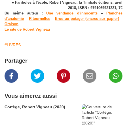
■ Fariboles à l'école, Robert Vigneau, la Timbale éditions, avril
2018, ISBN : 9791069921221, 7€
Du même auteur :
Une vendange d'innocents
–
Planches
d'anatomie
–
Ritournelles
–
Eros au potager (encres sur papier)
–
Oraison
Le site de Robert Vigneau
#LIVRES
Partager
Vous aimerez aussi
Cortège, Robert Vigneau (2020)