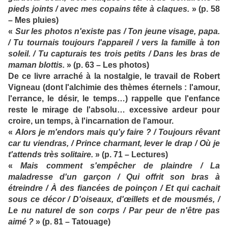
pieds joints / avec mes copains tête à claques.
» (p. 58
– Mes pluies)
«
Sur les photos n'existe pas / Ton jeune visage, papa.
/ Tu tournais toujours l'appareil / vers la famille à ton
soleil. / Tu capturais tes trois petits / Dans les bras de
maman blottis.
» (p. 63 – Les photos)
De ce livre arraché à la nostalgie, le travail de Robert
Vigneau (dont l'alchimie des thèmes éternels : l'amour,
l'errance, le désir, le temps…) rappelle que l'enfance
reste le mirage de l'absolu… excessive ardeur pour
croire, un temps, à l'incarnation de l'amour.
«
Alors je m'endors mais qu'y faire ? / Toujours rêvant
car tu viendras, / Prince charmant, lever le drap / Où je
t'attends très solitaire.
» (p. 71 – Lectures)
«
Mais comment s'empêcher de plaindre / La
maladresse d'un garçon / Qui offrit son bras à
étreindre / À des fiancées de poinçon / Et qui cachait
sous ce décor / D'oiseaux, d'œillets et de mousmés, /
Le nu naturel de son corps / Par peur de n'être pas
aimé ?
» (p. 81 – Tatouage)