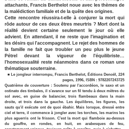
attachants, Francis Berthelot noue avec les thèmes de
la malédiction familiale et de la quête des origines.
Cette rencontre réussira-t-elle à conjurer la mort qui
rôde autour de ces deux êtres meurtris ? Mort dont la
réalité devient certaine seulement le jour où elle
advient. En attendant, il ne reste que l'imagination et
les désirs qui l'accompagnent. Le rejet des hommes de
la famille ne fait que troubler un peu plus le jeune
Pétrel devant la vigueur de l'équilibriste…
l'homosexualité reste néanmoins dans ce roman une
thématique souterraine.
■ Le jongleur interrompu, Francis Berthelot, Éditions Denoël, 224
pages, 1996, ISBN : 9782207243725
Quatrième de couverture : Soutenu par l'accordéon, le saxo et un
ostinato des timbales, il s'avance sur un fil tendu à deux mètres du
sol avec, en guise de balancier, trois flambeaux dans la main
droite, et trois dans la gauche. Les équilibres, les figures, les
sauts qu'il exécute ont de quoi ébahir. Mais lorsque, dressé entre
ciel et terre, il commence à jongler avec les torches, les marins les
plus aguerris ont le frisson. C'est la mort qui flamboie au-dessus
du gouffre, en rondes, en huit, en arabesques de feu,