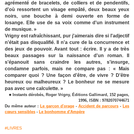
agrémenté de bracelets, de colliers et de pendentifs,
d'où ressortent un visage empâté, deux beaux yeux
noirs, une bouche à demi ouverte en forme de
losange. Elle use de sa voix comme d'un instrument
de musique. »
Vrigny est rafraîchissant, pur j'aimerais dire si l'adjectif
n'était pas disqualifié. Il n'a cure de la concurrence et
des jeux de pouvoir. Avant tout : écrire. Il y a de très
beaux passages sur la naissance d'un roman. Il
s'épanouit sans craindre les autres, s'insurge,
condamne parfois, mais ne compare pas : « Mais
comparer quoi ? Une façon d'être, de vivre ? D'être
heureux ou malheureux ? Le bonheur ne se mesure
pas avec une calculette. »
■ Instants dérobés, Roger Vrigny, Éditions Gallimard, 152 pages,
1996, ISBN : 9782070744671
Du même auteur :
Le garçon d'orage
-
Accident de parcours
-
Les
cœurs sensibles
-
Le bonhomme d'Ampère
#LIVRES