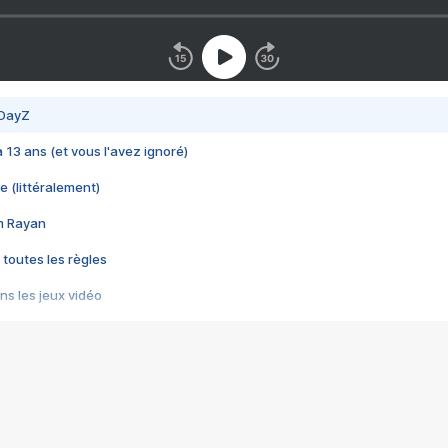
 DayZ
 a 13 ans (et vous l'avez ignoré)
e (littéralement)
im Rayan
 toutes les règles
s les jeux vidéo
us choquant de Rockstar ? - Le scandale BULLY
e plus moche de Steam
du RÊVE tourne au CAUCHEMAR
pendant 8 heures