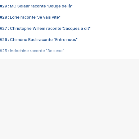
#29 : MC Solaar raconte "Bouge de là"
28 : Lorie raconte "Je vais vite"
#27 : Christophe Willem raconte "Jacques a dit"
#26 : Chimène Badi raconte "Entre nous"
#25 : Indochine raconte "3e sexe"
#24 : Zaho raconte "C'est chelou"
#23 : Patrick Bruel raconte "Au café des délices"
#22 : Kyo raconte "Le chemin"
#21 : Nolwenn Leroy raconte "Cassé"
#20 : Patrick Hernandez raconte "Born to be alive"
#19 : Lorie raconte "Près de moi"
#18 : Michael Jones raconte "A nos actes manqués" (avec Jean-Jacque