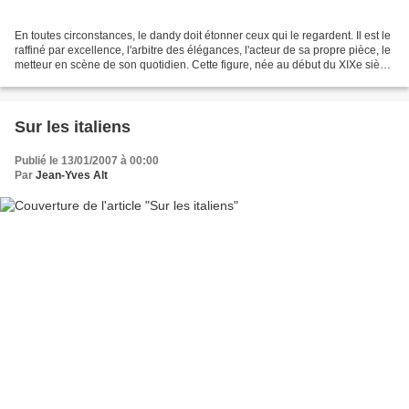
En toutes circonstances, le dandy doit étonner ceux qui le regardent. Il est le
raffiné par excellence, l'arbitre des élégances, l'acteur de sa propre pièce, le
metteur en scène de son quotidien. Cette figure, née au début du XIXe siècle
et immortalisée...
Sur les italiens
Publié le 13/01/2007 à 00:00
Par
Jean-Yves Alt