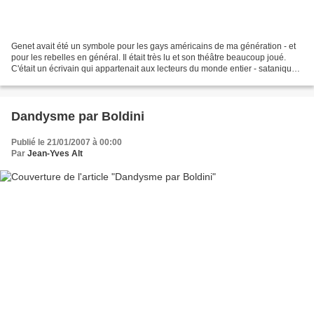
Genet avait été un symbole pour les gays américains de ma génération - et
pour les rebelles en général. Il était très lu et son théâtre beaucoup joué.
C'était un écrivain qui appartenait aux lecteurs du monde entier - satanique,
mais pas plus que Sade,...
Dandysme par Boldini
Publié le 21/01/2007 à 00:00
Par
Jean-Yves Alt