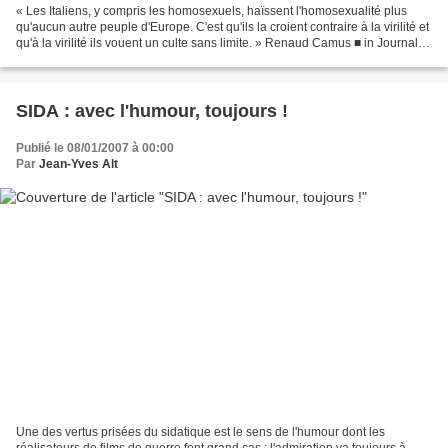
« Les Italiens, y compris les homosexuels, haïssent l'homosexualité plus
qu'aucun autre peuple d'Europe. C'est qu'ils la croient contraire à la virilité et
qu'à la virilité ils vouent un culte sans limite. » Renaud Camus ■ in Journal
romain 1985-1986,...
SIDA : avec l'humour, toujours !
Publié le 08/01/2007 à 00:00
Par
Jean-Yves Alt
Une des vertus prisées du sidatique est le sens de l'humour dont les
réalisateurs de films de guerre font grand cas ; l'admiration va toujours à