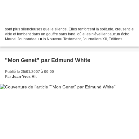
sont plus silencieuses que le silence. Elles renforcent la solitude, creusent le
vide et tombent dans un gouffre sans fond, où elles n'éveillent aucun écho.
Marcel Jouhandeau ■ in Nouveau Testament, Journaliers XII, Editions
Gallimard, 1968, page 112
"Mon Genet" par Edmund White
Publié le 25/01/2007 à 00:00
Par
Jean-Yves Alt