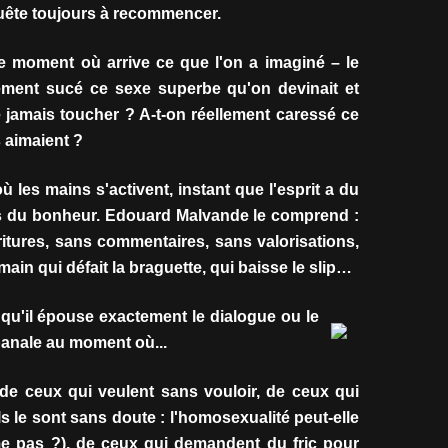
quête toujours à recommencer.
e moment où arrive ce que l'on a imaginé – le
lement sucé ce sexe superbe qu'on devinait et
e jamais toucher ? A-t-on réellement caressé ce
aimaient ?
où les mains s'activent, instant que l'esprit a du
es du bonheur. Edouard Malvande le comprend :
oritures, sans commentaires, sans valorisations,
main qui défait la braguette, qui baisse le slip…
qu'il épouse exactement le dialogue ou le
banale au moment où...
nt de ceux qui veulent sans vouloir, de ceux qui
ls le sont sans doute : l'homosexualité peut-elle
e pas ?), de ceux qui demandent du fric pour