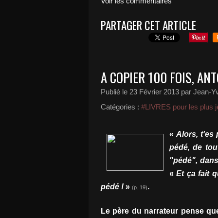
Voir les commentaires
PARTAGER CET ARTICLE
A COPIER 100 FOIS, AN
Publié le
23 Février 2013
par Jean-Y
Catégories :
#LIVRES pour les plus j
«
Alors, t'es
pédé, de tou
"pédé", dans
«
Et ça fait q
pédé !
»
.
(p. 19)
Le père du narrateur pense que