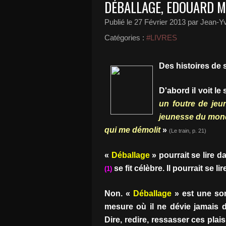
DÉBALLAGE, EDOUARD 
Publié le
27 Février 2013
par Jean-Yv
Catégories :
#LIVRES
Des histoires de 
D'abord il voit le 
un foutre de jeun
jeunesse du mond
qui me démolit
»
(Le train, p. 21)
«
Déballage
» pourrait se lire da
se fit célèbre. Il pourrait se 
(1)
Non. «
Déballage
» est une sort
mesure où il ne dévie jamais d
Dire, redire, ressasser ces plai