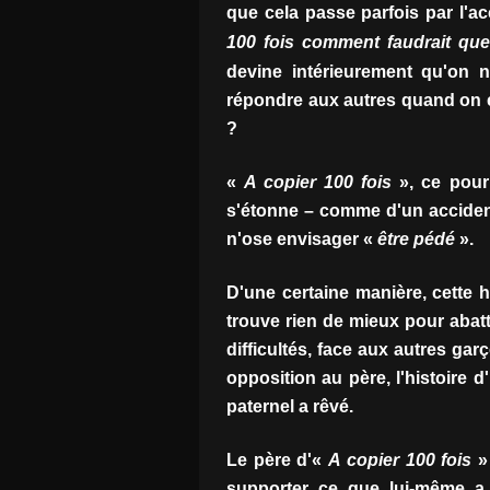
que cela passe parfois par l'a
100 fois comment faudrait que
devine intérieurement qu'on 
répondre aux autres quand on 
?
«
A copier 100 fois
», ce pourr
s'étonne – comme d'un accident
n'ose envisager «
être pédé
».
D'une certaine manière, cette h
trouve rien de mieux pour abattr
difficultés, face aux autres gar
opposition au père, l'histoire d
paternel a rêvé.
Le père d'«
A copier 100 fois
» 
supporter ce que lui-même a