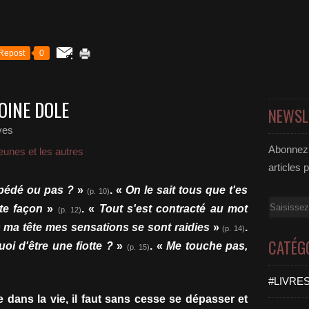
Repost
0
TOINE DOLE
NEWSL
ves
Abonnez-
eunes et les autres
articles 
 pédé ou pas ?
»
. «
On le sait tous que t'es
(p. 10)
Email
te façon
»
. «
Tout s'est contracté au mot
(p. 12)
 ma tête mes sensations se sont raidies
»
.
(p. 14)
CATÉG
uoi d'être une fiotte ?
»
. «
Me touche pas,
(p. 15)
#LIVRES
 dans la vie, il faut sans cesse se dépasser et