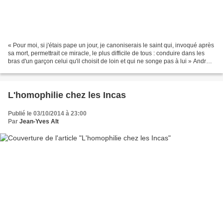
« Pour moi, si j'étais pape un jour, je canoniserais le saint qui, invoqué après
sa mort, permettrait ce miracle, le plus difficile de tous : conduire dans les
bras d'un garçon celui qu'il choisit de loin et qui ne songe pas à lui » André
du Dognon, «...
L'homophilie chez les Incas
Publié le 03/10/2014 à 23:00
Par
Jean-Yves Alt