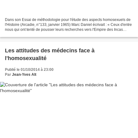
Dans son Essai de méthodologie pour l'étude des aspects homosexuels de
l'Histoire (Arcadie, n°133, janvier 1965) Marc Daniel écrivait : « Ceux d'entre
nous qui ont tenté de pousser leurs recherches vers l'Empire des Incas
connaissent bien ces silences...
Les attitudes des médecins face à
l'homosexualité
Publié le 01/10/2014 à 23:00
Par
Jean-Yves Alt