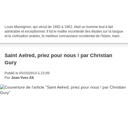
Louis Massignon, qui vécut de 1883 à 1962, était un homme tout à fait
admirable et exceptionnel. Il fut le maître incontesté des études sur la langue
et la civilisation arabes, le meilleur connaisseur occidental de l'Islam, mais il
n'était pas seulement...
Saint Aelred, priez pour nous ! par Christian
Gury
Publié le 05/10/2014 à 23:00
Par
Jean-Yves Alt