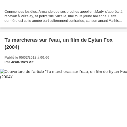
Comme tous les étés, Armande que ses proches appellent Mady, s’apprête à
recevoir à Vézelay, sa petite fille Suzelle, une toute jeune ballerine. Cette
dernière est cette année particulièrement contrariée, car son amant Mathis,
lui aussi danseur, a accepté...
Tu marcheras sur l'eau, un film de Eytan Fox
(2004)
Publié le 05/02/2018 à 00:00
Par
Jean-Yves Alt