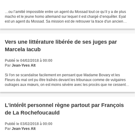
…ou l’amitié impossible entre un agent du Mossad tout ce qu’il y a de plus
macho et le jeune homo allemand sur lequel il est chargé d’enquêter. Eyal
est un agent du Mossad. Sa mission est de retrouver la trace d'un ancien
officier nazi, Alfred Himmelman....
Vers une littérature libérée de ses juges par
Marcela Iacub
Publié le 04/02/2018 à 00:00
Par
Jean-Yves Alt
Si l'on se scandalise facilement en pensant que Madame Bovary et les
Fleurs du mal ont pu être traînés devant les tribunaux comme de vulgaires
outrages aux mœurs, on est moins sévère avec les procès que ne cessent
de subir les écrivains contemporains....
L'intérêt personnel règne partout par François
de La Rochefoucauld
Publié le 03/02/2018 à 00:00
Par
Jean-Yves Alt