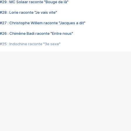
#29 : MC Solaar raconte "Bouge de là"
28 : Lorie raconte "Je vais vite"
#27 : Christophe Willem raconte "Jacques a dit"
#26 : Chimène Badi raconte "Entre nous"
#25 : Indochine raconte "3e sexe"
#24 : Zaho raconte "C'est chelou"
#23 : Patrick Bruel raconte "Au café des délices"
#22 : Kyo raconte "Le chemin"
#21 : Nolwenn Leroy raconte "Cassé"
#20 : Patrick Hernandez raconte "Born to be alive"
#19 : Lorie raconte "Près de moi"
#18 : Michael Jones raconte "A nos actes manqués" (avec Jean-Jacque
#17 : Khaled raconte "Aïcha"