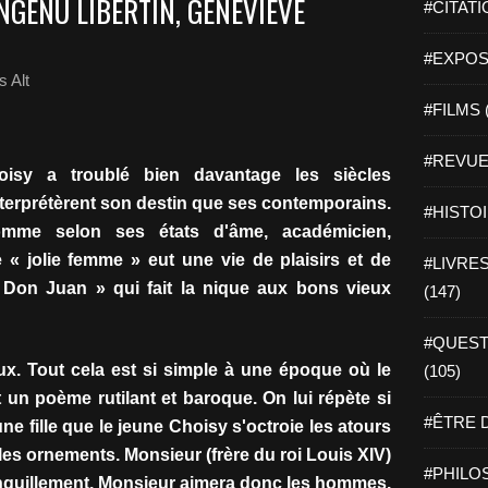
INGÉNU LIBERTIN, GENEVIÈVE
#CITATI
#EXPOSI
 Alt
#FILMS 
#REVUE 
isy a troublé bien davantage les siècles
nterprétèrent son destin que ses contemporains.
#HISTOI
me selon ses états d'âme, académicien,
e « jolie femme » eut une vie de plaisirs et de
#LIVRES 
 Don Juan » qui fait la nique aux bons vieux
(147)
#QUEST
oux. Tout cela est si simple à une époque où le
(105)
 un poème rutilant et baroque. On lui répète si
#ÊTRE D
ne fille que le jeune Choisy s'octroie les atours
 les ornements. Monsieur (frère du roi Louis XIV)
#PHILOS
tranquillement. Monsieur aimera donc les hommes.