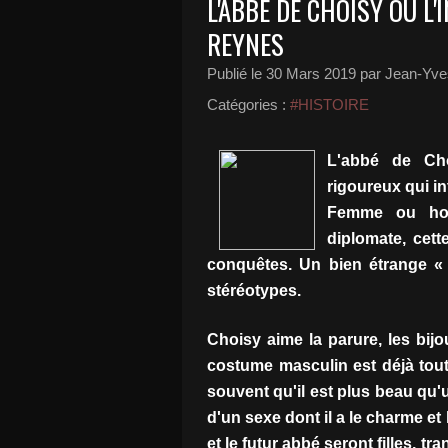
L'ABBÉ DE CHOISY OU L'
REYNES
Publié le
30 Mars 2019
par Jean-Yves
Catégories :
#HISTOIRE
L'abbé de Cho
rigoureux qui i
Femme ou hom
diplomate, cett
conquêtes. Un bien étrange «
stéréotypes.
Choisy aime la parure, les bij
costume masculin est déjà tout
souvent qu'il est plus beau qu'u
d'un sexe dont il a le charme et
et le futur abbé seront filles, 