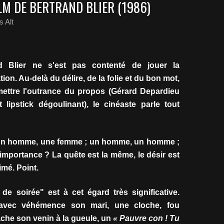
ILM DE BERTRAND BLIER (1986)
 Alt
d Blier ne s'est pas contenté de jouer la
ion. Au-delà du délire, de la folie et du bon mot,
ettre l'outrance du propos (Gérard Depardieu
lipstick dégoulinant), le cinéaste parle tout
: un homme, une femme ; un homme, un homme ;
mportance ? La quête est la même, le désir est
imé. Point.
e soirée" est à cet égard très significative.
 avec véhémence son mari, une cloche, fou
ache son venin à la gueule, un
« Pauvre con ! Tu