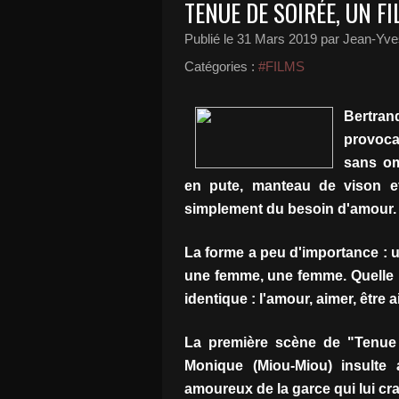
TENUE DE SOIRÉE, UN F
Publié le
31 Mars 2019
par Jean-Yves
Catégories :
#FILMS
Bertran
provocat
sans om
en pute, manteau de vison et 
simplement du besoin d'amour.
La forme a peu d'importance 
une femme, une femme. Quelle i
identique : l'amour, aimer, être a
La première scène de "Tenue d
Monique (Miou-Miou) insulte
amoureux de la garce qui lui cr