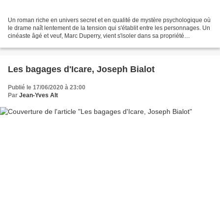
Un roman riche en univers secret et en qualité de mystère psychologique où
le drame naît lentement de la tension qui s'établit entre les personnages. Un
cinéaste âgé et veuf, Marc Duperry, vient s'isoler dans sa propriété
provençale, prostré dans la mémoire...
Les bagages d'Icare, Joseph Bialot
Publié le 17/06/2020 à 23:00
Par
Jean-Yves Alt