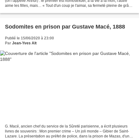
(on l'appelle Arthur) : le premier est homosexuel, à la vie à la mort, l'autre
aime les filles, mais… « Tout d'un coup je l'aimai, sa fermeté pleine de grâce
avec les autres,...
Sodomites en prison par Gustave Macé, 1888
Publié le 15/06/2020 à 23:00
Par
Jean-Yves Alt
G. Macé, ancien chef du service de la Sûreté parisienne, a écrit plusieurs
livres de souvenirs : Mon premier crime – Un joli monde – Gibier de Saint-
Lazare. La présentation au préfet de police, dans la prison de Mazas, d'une