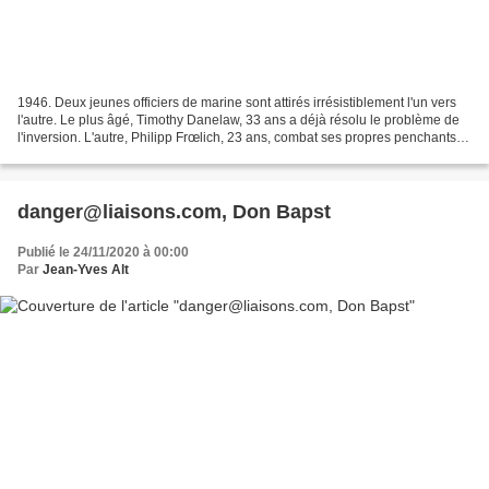
1946. Deux jeunes officiers de marine sont attirés irrésistiblement l'un vers
l'autre. Le plus âgé, Timothy Danelaw, 33 ans a déjà résolu le problème de
l'inversion. L'autre, Philipp Frœlich, 23 ans, combat ses propres penchants :
l'amour « anormal »...
danger@liaisons.com, Don Bapst
Publié le 24/11/2020 à 00:00
Par
Jean-Yves Alt