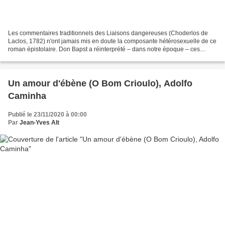
Les commentaires traditionnels des Liaisons dangereuses (Choderlos de
Laclos, 1782) n'ont jamais mis en doute la composante hétérosexuelle de ce
roman épistolaire. Don Bapst a réinterprété – dans notre époque – ces
lettres dans la dimension homosexuelle....
Un amour d'ébène (O Bom Crioulo), Adolfo
Caminha
Publié le 23/11/2020 à 00:00
Par
Jean-Yves Alt