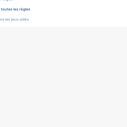
 toutes les règles
s les jeux vidéo
us choquant de Rockstar ? - Le scandale BULLY
e plus moche de Steam
du RÊVE tourne au CAUCHEMAR
pendant 8 heures
it… à tort
umiliés par un jeu vidéo
ire - Final Fantasy 8
ti un empire - Age of Empires
story DOFUS
tard, il crée l'un des pires jeux de tous les temps, MindsEye.