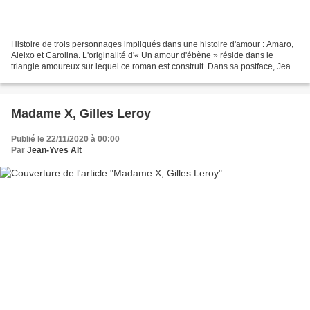
Histoire de trois personnages impliqués dans une histoire d'amour : Amaro,
Aleixo et Carolina. L'originalité d'« Un amour d'ébène » réside dans le
triangle amoureux sur lequel ce roman est construit. Dans sa postface, Jean-
Claude Féray rappelle le silence...
Madame X, Gilles Leroy
Publié le 22/11/2020 à 00:00
Par
Jean-Yves Alt