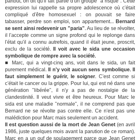
partout, on dit qu'il fait partie d'un groupe "à risque". Cette
expression lui rappelle sa propre adolescence où c'était
compliqué d'être homosexuel : on pouvait se faire
tabasser, perdre son emploi, son appartement...
Bernard
se sent ainsi redevenir un "paria"
. Au lieu de se révolter,
il l'accepte comme un signe profond qui le replonge dans
l'état qu'il a connu autrefois, quand il était jeune, proscrit,
exclu de la société.
Il voit avec le sida une occasion
symbolique de rompre avec la société.
■ Marc, qui a vingt-cinq ans, voit dans le sida, un fait
purement médical.
Il n'y voit aucun sens symbolique. Il
faut simplement le guérir, le soigner
. C'est comme si
c'était le cancer ou la grippe. Pour lui, qui est né dans une
génération "libérée", il n'y a pas de nostalgie de la
clandestinité. Il veut vivre et être heureux. Pour Marc le
sida est une maladie "normale", il ne comprend pas que
Bernard ne se révolte pas contre elle. Ce n'est pas une
malédiction pour Marc mais seulement un accident.
Il est question aussi de la mort de Jean Genet
(en avril
1986, juste quelques mois avant la parution de ce roman).
Marc en a un ouf de soulagement parce que Jean Genet