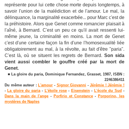
représente pour lui cette chose morte depuis longtemps, à
savoir l'union de la malédiction et de l'amour. Le mal, la
délinquance, la marginalité exacerbée... pour Marc c'est de
la préhistoire. Alors que Genet comme romancier plaisait à
l'aîné, à Bernard. C'est un peu ce qu'il avait ressenti lui-
même jeune, la criminalité en moins. La mort de Genet
c'est d'une certaine façon la fin d'une l'homosexualité liée
obligatoirement au mal, à la révolte, au fait d'être "paria".
C'est là, où se situent les regrets de Bernard.
Son sida
vient aussi combler le gouffre créé par la mort de
Genet.
■ La gloire du paria, Dominique Fernandez, Grasset, 1987, ISBN :
2246386411
Du même auteur :
L'amour
-
Signor Giovanni
-
Jérémie ! Jérémie !
-
La gloire du paria
-
L’étoile rose
-
Eisenstein
-
L'école du Sud
-
Dans la main de l'ange
-
Porfirio et Constance
-
Porporino, les
mystères de Naples