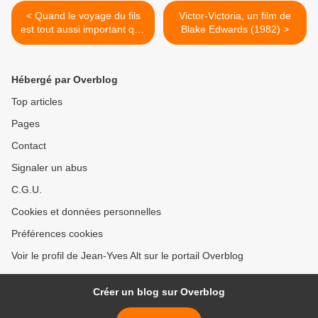
< Quand le voyage du fils
Victor-Victoria, un film de
est tout aussi important que
Blake Edwards (1982) >
celui du père [L'Odyssée –
Homère]
Hébergé par Overblog
Top articles
Pages
Contact
Signaler un abus
C.G.U.
Cookies et données personnelles
Préférences cookies
Voir le profil de Jean-Yves Alt sur le portail Overblog
Créer un blog sur Overblog