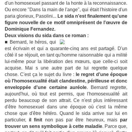
d'un homosexuel passant de la honte à la reconnaissance.
Ou encore "Dans la main de l'ange", qui était l'histoire d'un
paria glorieux, Pasolini...
Le sida n'est finalement qu'une
figure nouvelle de ce motif omniprésent de l'œuvre de
Dominique Fernandez.
Deux visions du sida dans ce roman :
■ Bernard, le héros, qui
est écrivain et qui a quarante-cinq ans est partagé. D'un
côté il se réjouit, en tant qu'homme raisonnable qui a milité
lui-même pour la libération des mœurs, que celle-ci soit
acquise. Mai s une autre part de lui regrette quelque
chose. C'est ça le sujet du livre :
le regret d'une époque
où l'homosexualité était clandestine, périlleuse et donc
enveloppée d'une certaine auréole
. Bernard regrette,
aujourd'hui, où tout est permis, que l'homosexualité ait
perdu beaucoup de son attrait. Ce n'est plus intéressant
d'être homosexuel dans une époque où c'est la même
chose que d'être hétéro. Quand le sida arrive sur lui en
particulier,
il finit
non pas par être heureux, mais
par
trouver un sens symbolique à cette maladie
. Parce que,