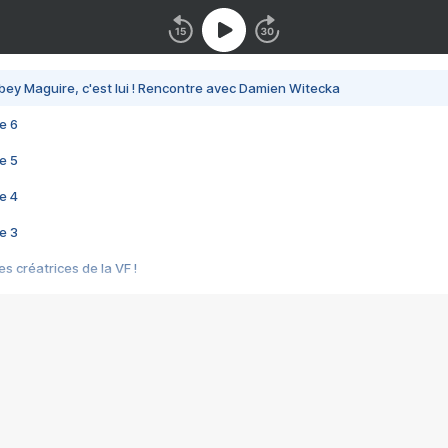
bey Maguire, c'est lui ! Rencontre avec Damien Witecka
e 6
e 5
e 4
e 3
s créatrices de la VF !
e 2
e 1
e Mektoub My Love arrive enfin ! Rencontre avec Shaïn Boumedine et Sal
i : après Toni en famille