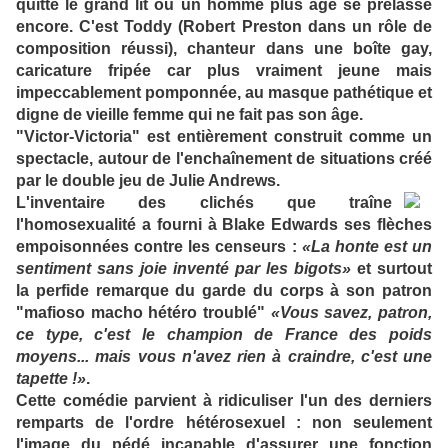
quitte le grand lit où un homme plus âgé se prélasse
encore. C'est Toddy (Robert Preston dans un rôle de
composition réussi), chanteur dans une boîte gay,
caricature fripée car plus vraiment jeune mais
impeccablement pomponnée, au masque pathétique et
digne de vieille femme qui ne fait pas son âge.
"Victor-Victoria" est entièrement construit comme un
spectacle, autour de l'enchaînement de situations créé
par le double jeu de Julie Andrews.
L'inventaire des clichés que traîne
l'homosexualité a fourni à Blake Edwards ses flèches
empoisonnées contre les censeurs :
«La honte est un
sentiment sans joie inventé par les bigots»
et surtout
la perfide remarque du garde du corps à son patron
"mafioso macho hétéro troublé"
«Vous savez, patron,
ce type, c'est le champion de France des poids
moyens... mais vous n'avez rien à craindre, c'est une
tapette !»
.
Cette comédie parvient à ridiculiser l'un des derniers
remparts de l'ordre hétérosexuel : non seulement
l'image du pédé incapable d'assurer une fonction