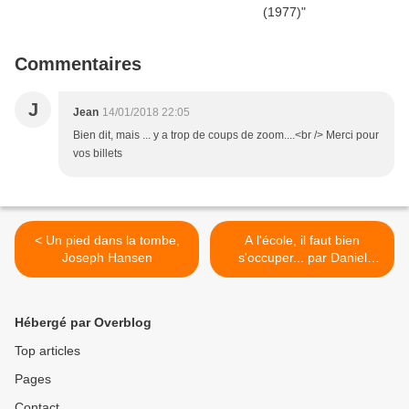
Commentaires
J
Jean
14/01/2018 22:05
Bien dit, mais ... y a trop de coups de zoom....<br /> Merci pour
vos billets
< Un pied dans la tombe,
A l'école, il faut bien
Joseph Hansen
s'occuper... par Daniel
Zimmermann (Le
Spectateur) >
Hébergé par Overblog
Top articles
Pages
Contact