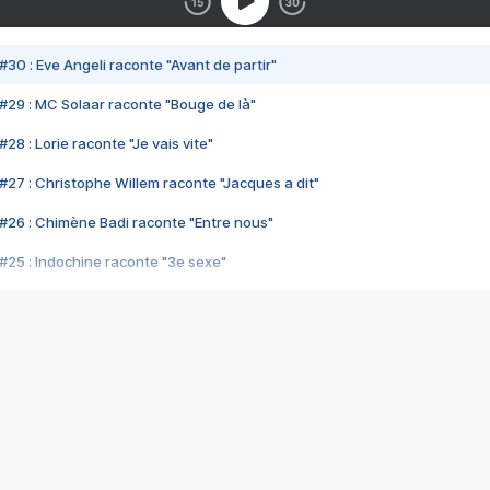
#30 : Eve Angeli raconte "Avant de partir"
#29 : MC Solaar raconte "Bouge de là"
28 : Lorie raconte "Je vais vite"
#27 : Christophe Willem raconte "Jacques a dit"
#26 : Chimène Badi raconte "Entre nous"
#25 : Indochine raconte "3e sexe"
#24 : Zaho raconte "C'est chelou"
#23 : Patrick Bruel raconte "Au café des délices"
#22 : Kyo raconte "Le chemin"
#21 : Nolwenn Leroy raconte "Cassé"
#20 : Patrick Hernandez raconte "Born to be alive"