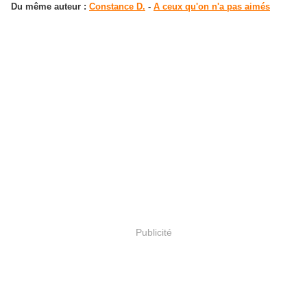
Du même auteur :
Constance D.
-
A ceux qu'on n'a pas aimés
Publicité