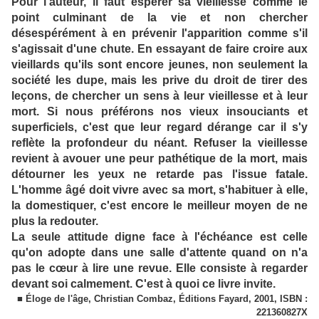
Pour l'auteur, il faut espérer sa vieillesse comme le
point culminant de la vie et non chercher
désespérément à en prévenir l'apparition comme s'il
s'agissait d'une chute. En essayant de faire croire aux
vieillards qu'ils sont encore jeunes, non seulement la
société les dupe, mais les prive du droit de tirer des
leçons, de chercher un sens à leur vieillesse et à leur
mort. Si nous préférons nos vieux insouciants et
superficiels, c'est que leur regard dérange car il s'y
reflète la profondeur du néant. Refuser la vieillesse
revient à avouer une peur pathétique de la mort, mais
détourner les yeux ne retarde pas l'issue fatale.
L'homme âgé doit vivre avec sa mort, s'habituer à elle,
la domestiquer, c'est encore le meilleur moyen de ne
plus la redouter.
La seule attitude digne face à l'échéance est celle
qu'on adopte dans une salle d'attente quand on n'a
pas le cœur à lire une revue. Elle consiste à regarder
devant soi calmement. C'est à quoi ce livre invite.
■ Éloge de l'âge, Christian Combaz, Éditions Fayard, 2001, ISBN :
221360827X