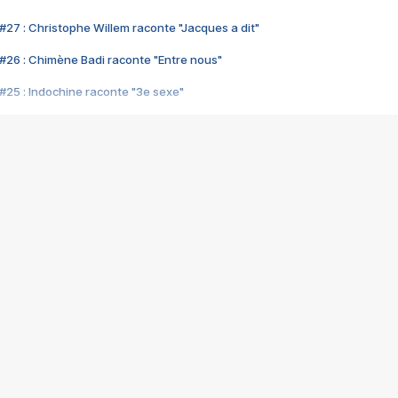
#27 : Christophe Willem raconte "Jacques a dit"
#26 : Chimène Badi raconte "Entre nous"
#25 : Indochine raconte "3e sexe"
#24 : Zaho raconte "C'est chelou"
#23 : Patrick Bruel raconte "Au café des délices"
#22 : Kyo raconte "Le chemin"
#21 : Nolwenn Leroy raconte "Cassé"
#20 : Patrick Hernandez raconte "Born to be alive"
#19 : Lorie raconte "Près de moi"
#18 : Michael Jones raconte "A nos actes manqués" (avec Jean-Jacque
#17 : Khaled raconte "Aïcha"
#16 : Corneille raconte "Parce qu'on vient de loin"