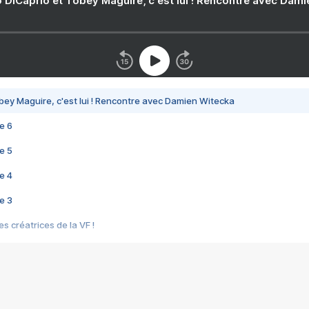
 DiCaprio et Tobey Maguire, c'est lui ! Rencontre avec Dam
bey Maguire, c'est lui ! Rencontre avec Damien Witecka
e 6
e 5
e 4
e 3
s créatrices de la VF !
e 2
e 1
e Mektoub My Love arrive enfin ! Rencontre avec Shaïn Boumedine et Sal