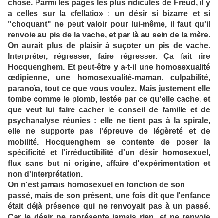
chose. Parmi les pages les plus ridicules de Freud, il y
a celles sur la «fellatio» : un désir si bizarre et si
"choquant" ne peut valoir pour lui-même, il faut qu'il
renvoie au pis de la vache, et par là au sein de la mère.
On aurait plus de plaisir à suçoter un pis de vache.
Interpréter, régresser, faire régresser. Ça fait rire
Hocquenghem. Et peut-être y a-t-il une homosexualité
œdipienne, une homosexualité-maman, culpabilité,
paranoïa, tout ce que vous voulez. Mais justement elle
tombe comme le plomb, lestée par ce qu'elle cache, et
que veut lui faire cacher le conseil de famille et de
psychanalyse réunies : elle ne tient pas à la spirale,
elle ne supporte pas l'épreuve de légèreté et de
mobilité. Hocquenghem se contente de poser la
spécificité et l'irréductibilité d'un désir homosexuel,
flux sans but ni origine, affaire d'expérimentation et
non d'interprétation.
On n'est jamais homosexuel en fonction de son
passé, mais de son présent, une fois dit que l'enfance
était déjà présence qui ne renvoyait pas à un passé.
Car le désir ne représente jamais rien, et ne renvoie