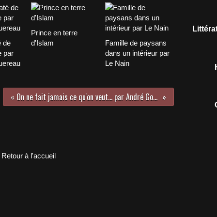
Littér
Prince en terre
é de
d'Islam
Famille de paysans
 par
dans un intérieur par
uereau
Le Nain
« On ne fait jamais ce qu'on veut... par André Gorz
Retour à l'accueil