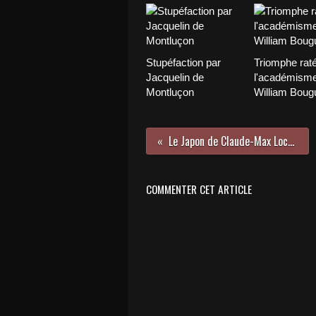
Stupéfaction par
Triomphe rat
Jacquelin de
l'académisme
Montluçon
William Boug
Le Japon de Claude-Max Lochu
COMMENTER CET ARTICLE