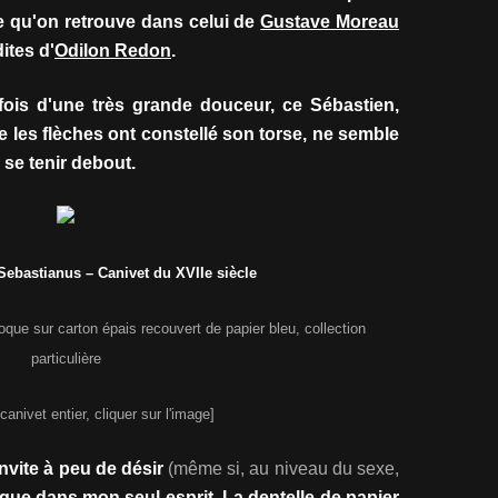
e qu'on retrouve dans celui de
Gustave Moreau
ites d'
Odilon Redon
.
 fois d'une très grande douceur, ce Sébastien,
 les flèches ont constellé son torse, ne semble
 se tenir debout.
ebastianus – Canivet du XVIIe siècle
que sur carton épais recouvert de papier bleu, collection
particulière
 canivet entier, cliquer sur l'image]
nvite à peu de désir
(même si, au niveau du sexe,
ique dans mon seul esprit. La dentelle de papier