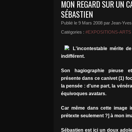
MON REGARD SUR UN C
SÉBASTIEN
Publié le
9 Mars 2008
par Jean-Yves 
Catégories :
#EXPOSITIONS-ARTS
L'incontestable mérite d
indifférent.
Son hagiographie pieuse et 
présente dans ce canivet (1) fo
la pensée : d'une part, la vénér
équivoques avatars.
Car même dans cette image in
prétexte seulement ?] à mon imag
Sébastien est ici un doux adol