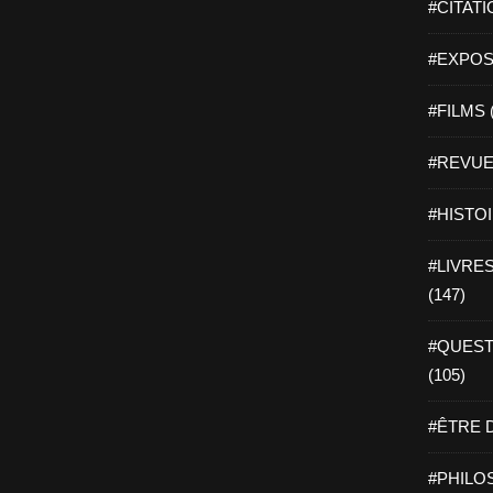
#CITATI
#EXPOSI
#FILMS 
#REVUE 
#HISTOI
#LIVRES 
(147)
#QUEST
(105)
#ÊTRE D
#PHILOS