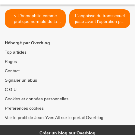
< L'homophilie comme
L'angoisse du transsexuel
pratique normale de la
juste avant l'opération par
sexualité humaine et
Jean Genet >
l'homosexualité comme
minorité par Paul Veyne
Hébergé par Overblog
Top articles
Pages
Contact
Signaler un abus
C.G.U.
Cookies et données personnelles
Préférences cookies
Voir le profil de Jean-Yves Alt sur le portail Overblog
Créer un blog sur Overblog