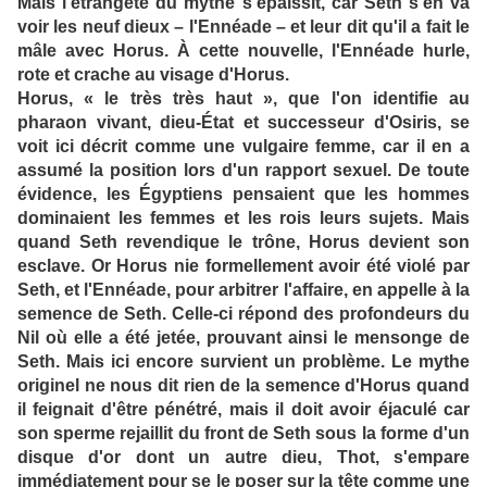
Mais l'étrangeté du mythe s'épaissit, car Seth s'en va
voir les neuf dieux – l'Ennéade – et leur dit qu'il a fait le
mâle avec Horus. À cette nouvelle, l'Ennéade hurle,
rote et crache au visage d'Horus.
Horus, « le très très haut », que l'on identifie au
pharaon vivant, dieu-État et successeur d'Osiris, se
voit ici décrit comme une vulgaire femme, car il en a
assumé la position lors d'un rapport sexuel. De toute
évidence, les Égyptiens pensaient que les hommes
dominaient les femmes et les rois leurs sujets. Mais
quand Seth revendique le trône, Horus devient son
esclave. Or Horus nie formellement avoir été violé par
Seth, et l'Ennéade, pour arbitrer l'affaire, en appelle à la
semence de Seth. Celle-ci répond des profondeurs du
Nil où elle a été jetée, prouvant ainsi le mensonge de
Seth. Mais ici encore survient un problème. Le mythe
originel ne nous dit rien de la semence d'Horus quand
il feignait d'être pénétré, mais il doit avoir éjaculé car
son sperme rejaillit du front de Seth sous la forme d'un
disque d'or dont un autre dieu, Thot, s'empare
immédiatement pour se le poser sur la tête comme une