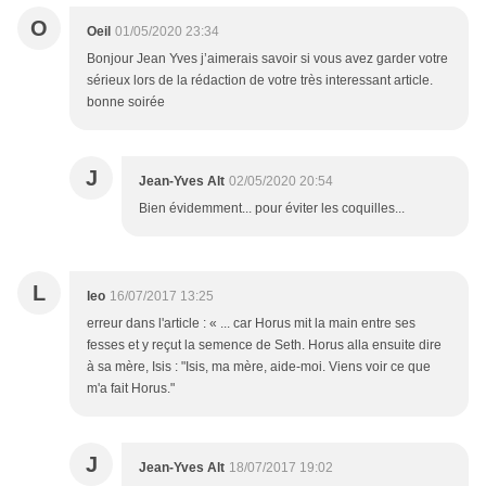
O
Oeil
01/05/2020 23:34
Bonjour Jean Yves j’aimerais savoir si vous avez garder votre
sérieux lors de la rédaction de votre très interessant article.
bonne soirée
J
Jean-Yves Alt
02/05/2020 20:54
Bien évidemment... pour éviter les coquilles...
L
leo
16/07/2017 13:25
erreur dans l'article : « ... car Horus mit la main entre ses
fesses et y reçut la semence de Seth. Horus alla ensuite dire
à sa mère, Isis : "Isis, ma mère, aide-moi. Viens voir ce que
m'a fait Horus."
J
Jean-Yves Alt
18/07/2017 19:02