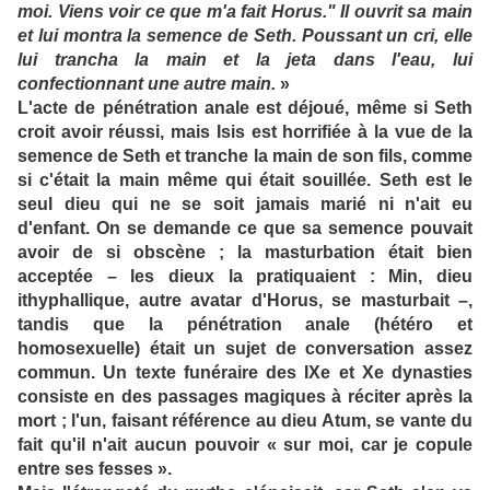
moi. Viens voir ce que m'a fait Horus." Il ouvrit sa main
et lui montra la semence de Seth. Poussant un cri, elle
lui trancha la main et la jeta dans l'eau, lui
confectionnant une autre main.
»
L'acte de pénétration anale est déjoué, même si Seth
croit avoir réussi, mais Isis est horrifiée à la vue de la
semence de Seth et tranche la main de son fils, comme
si c'était la main même qui était souillée. Seth est le
seul dieu qui ne se soit jamais marié ni n'ait eu
d'enfant. On se demande ce que sa semence pouvait
avoir de si obscène ; la masturbation était bien
acceptée – les dieux la pratiquaient : Min, dieu
ithyphallique, autre avatar d'Horus, se masturbait –,
tandis que la pénétration anale (hétéro et
homosexuelle) était un sujet de conversation assez
commun.
Un texte funéraire des IXe et Xe dynasties
consiste en des passages magiques à réciter après la
mort ; l'un, faisant référence au dieu Atum, se vante du
fait qu'il n'ait aucun pouvoir « sur moi, car je copule
entre ses fesses ».