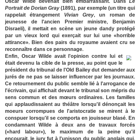
Oscar Wilde devenait bien embarrassant. Dans
Le
Portrait de Dorian Gray
(1891), par exemple (un titre qui
rappelait étrangement
Vivian Grey
, un roman de
jeunesse de l'ancien Premier ministre, Benjamin
Disraeli), il mettait en scène un jeune dandy protégé
par un vieux lord qui exerçait sur lui une «horrible
attirance». Bien des pairs du royaume avaient cru se
reconnaître dans ce personnage.
Enfin, Oscar Wilde avait l'opinion contre lui et
était devenu la cible de la presse, au point que le
président du tribunal de l'Old Bailey dut demander aux
jurés de ne pas se laisser influencer par les journaux.
Ce retournement du public semble lié à l'arrogance de
l'écrivain, qui affichait devant le tribunal son mépris du
sens commun et des mœurs ordinaires. Les familles
qui applaudissaient au théâtre lorsqu'il dénonçait les
moeurs corrompues de l'aristocratie se mirent à le
conspuer lorsqu'il se comporta en jouisseur blasé. En
condamnant Wilde à deux ans de travaux forcés
(«hard labour»), le maximum de la peine qu'il
encourait, le jury fut à l'unisson du public anglais qui,