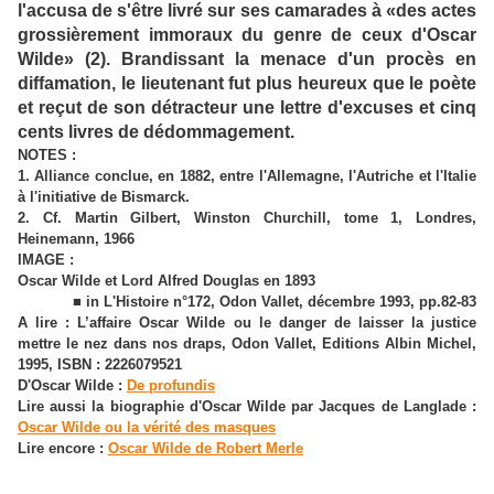
l'accusa de s'être livré sur ses camarades à «des actes
grossièrement immoraux du genre de ceux d'Oscar
Wilde» (2). Brandissant la menace d'un procès en
diffamation, le lieutenant fut plus heureux que le poète
et reçut de son détracteur une lettre d'excuses et cinq
cents livres de dédommagement.
NOTES :
1. Alliance conclue, en 1882, entre l'Allemagne, l'Autriche et l'Italie
à l'initiative de Bismarck.
2. Cf. Martin Gilbert, Winston Churchill, tome 1, Londres,
Heinemann, 1966
IMAGE :
Oscar Wilde et Lord Alfred Douglas en 1893
■ in L'Histoire n°172, Odon Vallet, décembre 1993, pp.82-83
A lire :
L’affaire Oscar Wilde ou le danger de laisser la justice
mettre le nez dans nos draps, Odon Vallet, Editions Albin Michel,
1995, ISBN : 2226079521
D'Oscar Wilde :
De profundis
Lire aussi la biographie d'Oscar Wilde par Jacques de Langlade :
Oscar Wilde ou la vérité des masques
Lire encore :
Oscar Wilde de Robert Merle