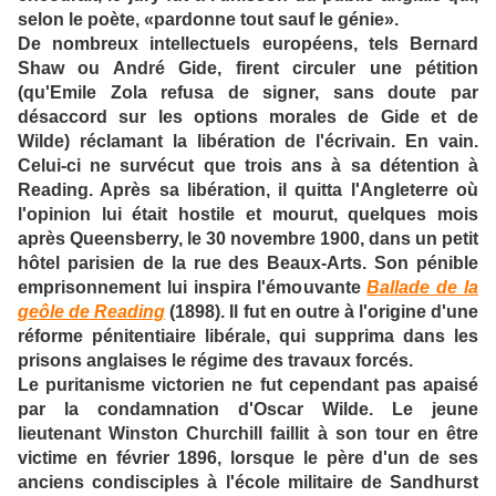
selon le poète, «pardonne tout sauf le génie».
De nombreux intellectuels européens, tels Bernard
Shaw ou André Gide, firent circuler une pétition
(qu'Emile Zola refusa de signer, sans doute par
désaccord sur les options morales de Gide et de
Wilde) réclamant la libération de l'écrivain. En vain.
Celui-ci ne survécut que trois ans à sa détention à
Reading. Après sa libération, il quitta l'Angleterre où
l'opinion lui était hostile et mourut, quelques mois
après Queensberry, le 30 novembre 1900, dans un petit
hôtel parisien de la rue des Beaux-Arts. Son pénible
emprisonnement lui inspira l'émouvante
Ballade de la
geôle de Reading
(1898). Il fut en outre à l'origine d'une
réforme pénitentiaire libérale, qui supprima dans les
prisons anglaises le régime des travaux forcés.
Le puritanisme victorien ne fut cependant pas apaisé
par la condamnation d'Oscar Wilde. Le jeune
lieutenant Winston Churchill faillit à son tour en être
victime en février 1896, lorsque le père d'un de ses
anciens condisciples à l'école militaire de Sandhurst