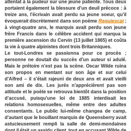
attentat à la pudeur sur une jeune patiente. Tous deux
portaient également la blessure d'un deuil précoce : à
treize ans, l'écrivain avait perdu sa jeune soeur, qu'il
évoquerait discrètement dans son poème
Requiescat
;
à vingt-quatre ans, le marquis avait perdu son jeune
frère Francis dans le célèbre accident qui marqua la
première ascension du Cervin (13 juillet 1865) et coûta
la vie à quatre alpinistes dont trois Britanniques.
Le tout-Londres se passionna pour ce procès ;
personne ne doutait du succès d'un auteur si adulé.
Mais le prétoire n'est pas la scène. Oscar Wilde ruina
son propos en mentant sur son âge et sur celui
d'Alfred – il s'était rajeuni de deux ans et avait vieilli
son ami de dix. Les jurés n'apprécièrent pas son
attitude et le poète se retrouva bientôt dans la position
d'accusé, puisqu'une loi de 1885 interdisait les
relations homosexuelles, même entre des adultes
consentants. Le public lui-même changea de camp,
d'autant que le bouillant marquis de Queensberry avait
astucieusement rempli la salle de demi-mondaines
dont il était un assidu client, tout en accusant Wilde de