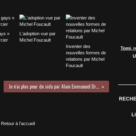
ays »
L'adoption vue par
cier
Michel Foucault
Inventer des
Tomi, r
nouvelles formes de
U
relations par Michel
Foucault
Je n'ai plus peur du sida par Alain Emmanuel Dreuilhe
RECHE
L
Retour à l'accueil