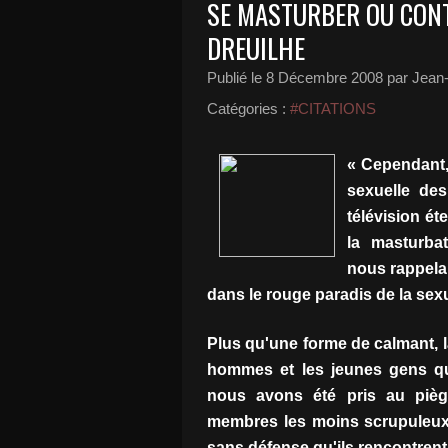
SE MASTURBER OU CON
DREUILHE
Publié le
8 Décembre 2008
par Jean-
Catégories :
#CITATIONS
« Cependant,
sexuelle des
télévision ét
la masturba
nous rappela
dans le rouge paradis de la sexu
Plus qu'une forme de calmant, 
hommes et les jeunes gens qu
nous avons été pris au pièg
membres les moins scrupuleux
sans défense qu'ils rencontrent 