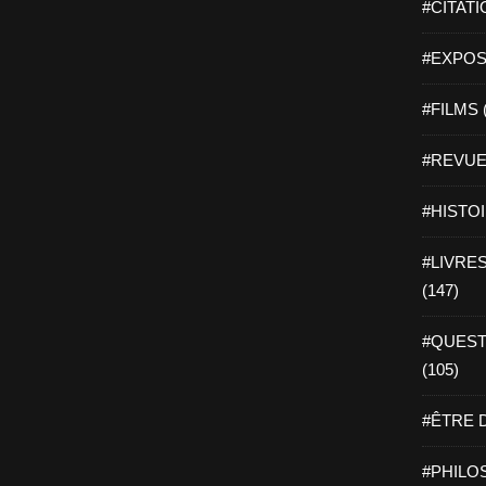
#CITATI
#EXPOSI
#FILMS 
#REVUE 
#HISTOI
#LIVRES 
(147)
#QUEST
(105)
#ÊTRE D
#PHILOS