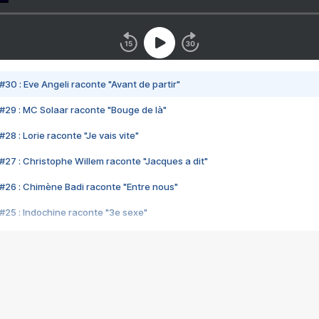
#30 : Eve Angeli raconte "Avant de partir"
#29 : MC Solaar raconte "Bouge de là"
28 : Lorie raconte "Je vais vite"
#27 : Christophe Willem raconte "Jacques a dit"
#26 : Chimène Badi raconte "Entre nous"
#25 : Indochine raconte "3e sexe"
#24 : Zaho raconte "C'est chelou"
#23 : Patrick Bruel raconte "Au café des délices"
#22 : Kyo raconte "Le chemin"
#21 : Nolwenn Leroy raconte "Cassé"