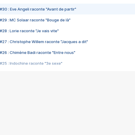
#30 : Eve Angeli raconte "Avant de partir"
#29 : MC Solaar raconte "Bouge de là"
28 : Lorie raconte "Je vais vite"
#27 : Christophe Willem raconte "Jacques a dit"
#26 : Chimène Badi raconte "Entre nous"
#25 : Indochine raconte "3e sexe"
#24 : Zaho raconte "C'est chelou"
#23 : Patrick Bruel raconte "Au café des délices"
#22 : Kyo raconte "Le chemin"
#21 : Nolwenn Leroy raconte "Cassé"
#20 : Patrick Hernandez raconte "Born to be alive"
#19 : Lorie raconte "Près de moi"