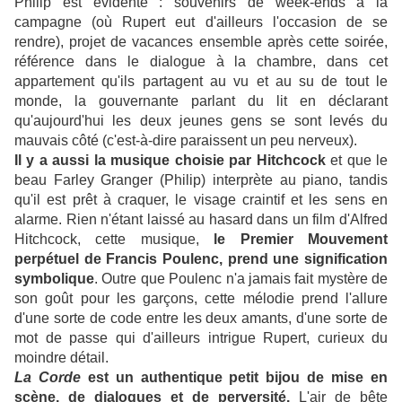
Philip est évidente : souvenirs de week-ends à la
campagne (où Rupert eut d'ailleurs l'occasion de se
rendre), projet de vacances ensemble après cette soirée,
référence dans le dialogue à la chambre, dans cet
appartement qu'ils partagent au vu et au su de tout le
monde, la gouvernante parlant du lit en déclarant
qu'aujourd'hui les deux jeunes gens se sont levés du
mauvais côté (c'est-à-dire paraissent un peu nerveux).
Il y a aussi la musique choisie par Hitchcock
et que le
beau Farley Granger (Philip) interprète au piano, tandis
qu'il est prêt à craquer, le visage craintif et les sens en
alarme. Rien n'étant laissé au hasard dans un film d'Alfred
Hitchcock, cette musique,
le Premier Mouvement
perpétuel de Francis Poulenc, prend une signification
symbolique
. Outre que Poulenc n'a jamais fait mystère de
son goût pour les garçons, cette mélodie prend l'allure
d'une sorte de code entre les deux amants, d'une sorte de
mot de passe qui d'ailleurs intrigue Rupert, curieux du
moindre détail.
La Corde
est un authentique petit bijou de mise en
scène, de dialogues et de perversité.
L'air de bête