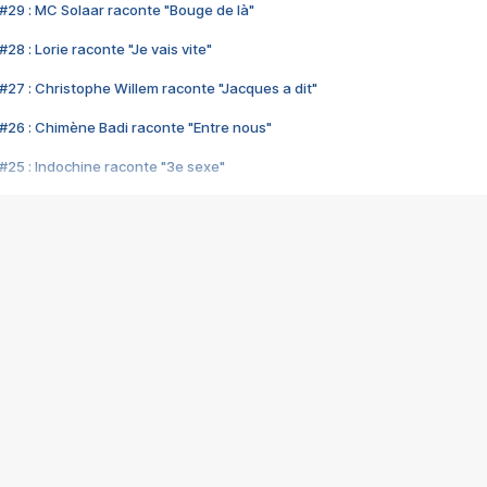
#29 : MC Solaar raconte "Bouge de là"
28 : Lorie raconte "Je vais vite"
#27 : Christophe Willem raconte "Jacques a dit"
#26 : Chimène Badi raconte "Entre nous"
#25 : Indochine raconte "3e sexe"
#24 : Zaho raconte "C'est chelou"
#23 : Patrick Bruel raconte "Au café des délices"
#22 : Kyo raconte "Le chemin"
#21 : Nolwenn Leroy raconte "Cassé"
#20 : Patrick Hernandez raconte "Born to be alive"
#19 : Lorie raconte "Près de moi"
#18 : Michael Jones raconte "A nos actes manqués" (avec Jean-Jacque
#17 : Khaled raconte "Aïcha"