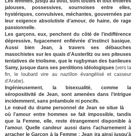
Les femmes, jusqu'au bout, sont toutes et tout entières
jalouses, possessives, sournoises entre elles,
hystériques, convulsives, méchantes, gouvernées par
leur exigence absolutiste d'amour, de haine, de rage
passionnelle.
Les garçons, eux, penchent du côté de l'indifférence
dépressive, fugacement enfiévrée d'instinct basique.
Aussi bien Jean, à travers ses débauches
masochistes sur les quais d'Austerlitz ou ses piteuses
tentatives de triolisme, que le rugbyman des banlieues
Samy, jusque dans ses perditions idéologiques
(vers la
fin, le loubard vire au nazillon évangélisé et casseur
d'Arabe).
Ingénieusement, la bisexualité, comme la
séropositivité de Jean, sont amenées dans l'intrigue
incidemment, sans préambule ni poncifs.
Le nœud du drame personnel de Jean se situe là
où l'amour entre hommes se fait impossible, tandis
que la Femme, elle, reste étrangement disponible à
l'amour. Quelle candeur aussi dans l'acharnement à
arracher le Garçon à la Femme : Jean ira ainsi jusqu'à