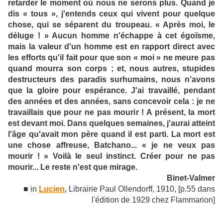
retarder le moment où nous ne serons plus. Quand je
dis « tous », j'entends ceux qui vivent pour quelque
chose, qui se séparent du troupeau. « Après moi, le
déluge ! » Aucun homme n'échappe à cet égoïsme,
mais la valeur d'un homme est en rapport direct avec
les efforts qu'il fait pour que son « moi » ne meure pas
quand mourra son corps ; et, nous autres, stupides
destructeurs des paradis surhumains, nous n'avons
que la gloire pour espérance. J'ai travaillé, pendant
des années et des années, sans concevoir cela : je ne
travaillais que pour ne pas mourir ! A présent, la mort
est devant moi. Dans quelques semaines, j'aurai atteint
l'âge qu'avait mon père quand il est parti. La mort est
une chose affreuse, Batchano... « je ne veux pas
mourir ! » Voilà le seul instinct. Créer pour ne pas
mourir... Le reste n'est que mirage.
Binet-Valmer
■ in
Lucien
, Librairie Paul Ollendorff, 1910, [p.55 dans
l'édition de 1929 chez Flammarion]