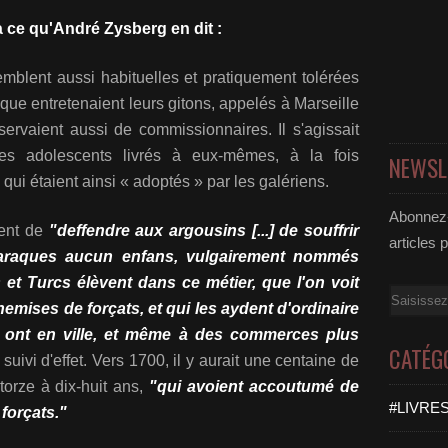
 ce qu'André Zysberg en dit :
mblent aussi habituelles et pratiquement tolérées
aque entretenaient leurs gitons, appelés à Marseille
servaient aussi de commissionnaires. Il s'agissait
es adolescents livrés à eux-mêmes, à la fois
NEWSL
 qui étaient ainsi « adoptés » par les galériens.
Abonnez-
ent de
"deffendre aux argousins [...] de souffrir
articles 
baraques aucun enfans, vulgairement nommés
 et Turcs élèvent dans ce métier, que l'on voit
Email
hemises de forçats, et qui les aydent d'ordinaire
ls ont en ville, et même à des commerces plus
CATÉG
uivi d'effet. Vers 1700, il y aurait une centaine de
orze à dix-huit ans,
"qui avoient accoutumé de
#LIVRES
forçats."