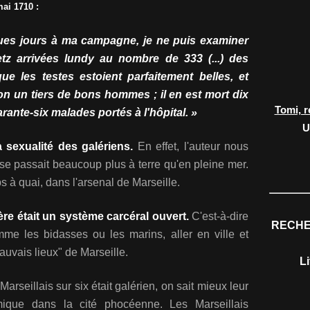
ai 1710 :
ues jours à ma campagne, je ne puis examiner
tz arrivées lundy au nombre de 333 (...) des
e les testes estoient parfaitement belles, et
on un tiers de bons hommes ; il en est mort dix
Tomi, r
arante-six malades portés à l'hôpital. »
U
sexualité des galériens.
En effet, l'auteur nous
se passait beaucoup plus à terre qu'en pleine mer.
ps à quai, dans l'arsenal de Marseille.
lère était un système carcéral ouvert.
C'est-à-dire
RECHE
me les bidasses ou les marins, aller en ville et
mauvais lieux" de Marseille.
L
arseillais sur six était galérien, on sait mieux leur
mique dans la cité phocéenne. Les Marseillais