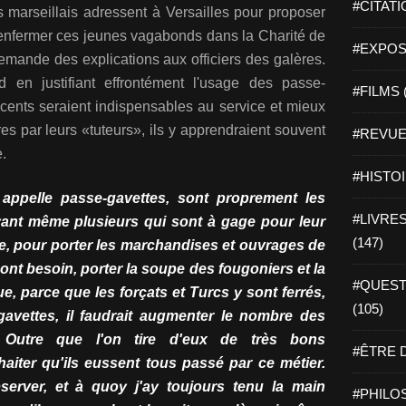
#CITATI
s marseillais adressent à Versailles pour proposer
'enfermer ces jeunes vagabonds dans la Charité de
#EXPOSI
 demande des explications aux officiers des galères.
 en justifiant effrontément l'usage des passe-
#FILMS 
escents seraient indispensables au service et mieux
es par leurs «tuteurs», ils y apprendraient souvent
#REVUE 
e.
#HISTOI
 appelle passe-gavettes, sont proprement les
#LIVRES 
 ayant même plusieurs qui sont à gage pour leur
(147)
re, pour porter les marchandises et ouvrages de
 ont besoin, porter la soupe des fougoniers et la
#QUEST
, parce que les forçats et Turcs y sont ferrés,
(105)
-gavettes, il faudrait augmenter le nombre des
..] Outre que l'on tire d'eux de très bons
#ÊTRE D
uhaiter qu'ils eussent tous passé par ce métier.
bserver, et à quoy j'ay toujours tenu la main
#PHILOS