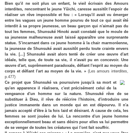
Bien qu'il ne soit plus un enfant, le vieil écrivain des Amours
interdites, rencontrant le jeune Yûichi, caresse aussitôt l'espoir de
réaliser un rêve impossible et fou : « Lorsqu'il avait vu émerger
entre les vagues un jeune homme pourvu de tout ce qui avait été
interdit à sa propre jeunesse, un beau garçon qui n'aimait pas du
tout les femmes, Shunsuké Hinoki avait constaté que le moule de
sa jeunesse malheureuse avait laissé apparaître une surprenante
statue. S'incarnant dans ce jeune homme à la chair marmoréenne,
la jeunesse de Shunsuké avait aussitôt perdu toute crainte envers
la vie. [...] Shunsuké avait alors tenté de créer une œuvre d'art
idéale, telle que, de toute sa vie, il n'avait pu en concevoir. Une
œuvre d'art, suprêmement paradoxale, défiant l'esprit au moyen du
corps et défiant l'art au moyen de la vie. »
(Les amours interdites,
p.477)
Ce projet que Shunsuké va poursuivre jusqu'à sa mort et
qu'en apparence il réalisera, c'est précisément celui de la
vengeance d'un homme sur la nature. Shunsuké rêve de se
substituer à Dieu, il rêve de réécrire l'histoire, d'introduire une
justice immanente dans un monde qui en est dépourvu. Il n'a
jamais accepté d'être à la fois laid et désirant. A cause de cela, les
femmes se sont jouées de lui. La rencontre d'un jeune homme
exceptionnellement beau et sans désirs pour elles va lui permettre
de se venger de toutes les créatures qui l'ont fait souffrir.