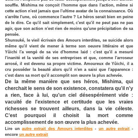
souffle. Mishima ne conçoit l'homme que dans l'action, même si
cette action n'est jamais que l'ultime avatar de la connaissance. Où
s'arrête l'une, où commence l'autre ? Le héros serait bien en peine
de le dire. Ce qu'il sait simplement, c'est qu'il ne peut pas ne pas
agir, que son action n'est rien de moins qu'une précipitation de sa
pensée.
Shunsuké, le vieil écrivain des Amours interdites, se suicide alors
même qu'il vient de mener à terme son oeuvre littéraire et que
Yûichi l'a vengé de sa vie d'homme laid : c'est qu'il a mesuré
l'inanité et la vanité de ses entreprises et que, comme l'arroseur
arrosé, il est devenu sa propre victime. Amoureux de Yûichi, il a
cru posséder la beauté alors qu'il n'en a saisi que l'apparence :
c'est dans sa mort qu'il accomplit son œuvre la plus achevée.
De la même manière que ses héros, Mishima, qui
cherchait le sens de son existence, constatera qu'il n'y
a rien, face à lui, qu'un ciel désespérément vide :
vacuité de l'existence et certitude que les vraies
richesses se trouvent ailleurs, dans la vie céleste.
C'est pourquoi il choisit la mort comme
accomplissement de son œuvre la plus achevée.
Lire un
autre extrait des Amours interdites
-
un autre extrait
-
encore
un autre extrait