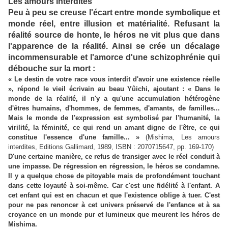
Les amours interdites
Peu à peu se creuse l'écart entre monde symbolique et
monde réel, entre illusion et matérialité. Refusant la
réalité source de honte, le héros ne vit plus que dans
l'apparence de la réalité. Ainsi se crée un décalage
incommensurable et l'amorce d'une schizophrénie qui
débouche sur la mort :
« Le destin de votre race vous interdit d'avoir une existence réelle
», répond le vieil écrivain au beau Yûichi, ajoutant : « Dans le
monde de la réalité, il n'y a qu'une accumulation hétérogène
d'êtres humains, d'hommes, de femmes, d'amants, de familles...
Mais le monde de l'expression est symbolisé par l'humanité, la
virilité, la féminité, ce qui rend un amant digne de l'être, ce qui
constitue l'essence d'une famille... »
(Mishima, Les amours
interdites, Editions Gallimard, 1989, ISBN : 2070715647, pp. 169-170)
D'une certaine manière, ce refus de transiger avec le réel conduit à
une impasse. De régression en régression, le héros se condamne.
Il y a quelque chose de pitoyable mais de profondément touchant
dans cette loyauté à soi-même. Car c'est une fidélité à l'enfant. A
cet enfant qui est en chacun et que l'existence oblige à tuer. C'est
pour ne pas renoncer à cet univers préservé de l'enfance et à sa
croyance en un monde pur et lumineux que meurent les héros de
Mishima.