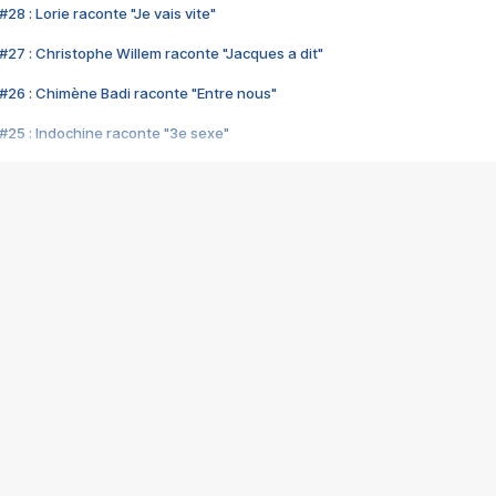
28 : Lorie raconte "Je vais vite"
#27 : Christophe Willem raconte "Jacques a dit"
#26 : Chimène Badi raconte "Entre nous"
#25 : Indochine raconte "3e sexe"
#24 : Zaho raconte "C'est chelou"
#23 : Patrick Bruel raconte "Au café des délices"
#22 : Kyo raconte "Le chemin"
#21 : Nolwenn Leroy raconte "Cassé"
#20 : Patrick Hernandez raconte "Born to be alive"
#19 : Lorie raconte "Près de moi"
#18 : Michael Jones raconte "A nos actes manqués" (avec Jean-Jacque
#17 : Khaled raconte "Aïcha"
#16 : Corneille raconte "Parce qu'on vient de loin"