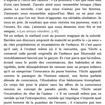
Il expose à Yûichi ses raisons : « La première, c'est que vous êtes
d'une rare beauté. J'aurais aimé vous ressembler lorsque j'étais
jeune. La seconde, c'est que vous n'aimez pas les femmes.
J'aimerais vous ressembler aujourd'hui. Mais on ne peut rien
contre ce que l'on est. Vous m'apportez ma véritable révélation. Je
vous en prie. Je voudrais que vous reviviez ma jeunesse, mais à
l'envers. En clair, j'aimerais que vous deveniez mon fils et me
vengiez. »
(Les amours interdites, p.45)
Tel un enfant, le vieillard croit au pouvoir magique de la volonté.
Derrière son discours empreint de maturité se profile le « je veux »
de rites propitiatoires et incantatoires de l'enfance. Et c'est parce
qu'il sait, à l'instant même où il le rencontre, que Yûichi a
conservé cette pureté originelle de l'enfance que Shunsuké est
immédiatement fasciné par le garçon. Et c'est parce que lui-même,
écrasé sous le poids des convenances, des habitudes et des
rigidités, tente désespérément de renouer avec sa propre enfance
qu'il va vampiriser l'innocence du jeune homme. Yûichi apparaît
comme le parangon de l'homme naturel, une forme parfaite
dénuée de conscience, l'illustration d'un hédonisme triomphant.
Ce corps fait pour le plaisir sans les affres de la conscience
renvoie au concept de paradis perdu. Ainsi Yûichi serait
l'incarnation du rêve de l'auteur : « Il ne connaît même pas ce
remède qu'est l'introspection, remède qui imprègne n'importe quel
jeune homme de la puanteur de l'encens ; il n'assume pas non