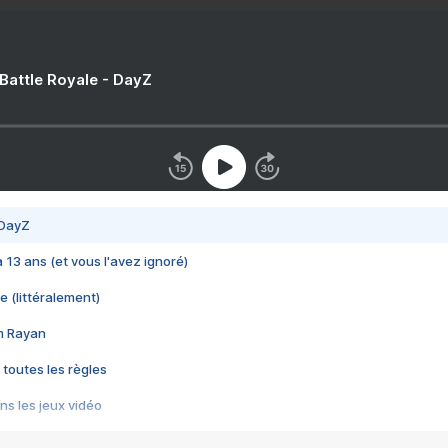
 Battle Royale - DayZ
 DayZ
 a 13 ans (et vous l'avez ignoré)
e (littéralement)
im Rayan
 toutes les règles
s les jeux vidéo
us choquant de Rockstar ? - Le scandale BULLY